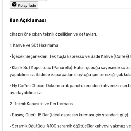
Kolay İade
İlan Açıklaması
cihazın öne çıkan teknik özellikleri ve detayları:
1. Kahve ve Süt Hazırlama
• İçecek Seçenekleri: Tek tuşla Espresso ve Sade Kahve (Coffee) h
• Klasik Süt Köpürtücü (Panarello): Buhar çubuğu sayesinde süt
yapabilirsiniz. Sadece iki parçadan oluştuğu için temizliği çok kola
• My Coffee Choice: Dokunmatik panel üzerinden kahvenizin sertli
ayarlayabilirsiniz.
2. Teknik Kapasite ve Performans
• Basınç Gücü: 15 Bar (İdeal espresso kreması için standart güç).
• Seramik Öğütücü: %100 seramik öğütücüler kahveyi yakmaz ve a