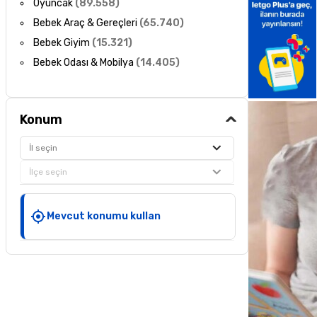
Oyuncak
(
89.558
)
Bebek Araç & Gereçleri
(
65.740
)
Bebek Giyim
(
15.321
)
Bebek Odası & Mobilya
(
14.405
)
Konum
İl seçin
İlçe seçin
Mevcut konumu kullan