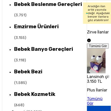
Bebek Beslenme Gereçleri
Aradığın ilan
artık yayında
değil. Aşağıdaki
(
3.751
)
benzer ilanlara
göz atabilirsin!
Emzirme Ürünleri
Zirve İlanlar
(
3.155
)
Tümünü Gör
Bebek Banyo Gereçleri
(
3.118
)
Bebek Bezi
Lansinoh çift
3.150 TL
(
1.585
)
Plus İlanlar
Bebek Kozmetik
Tümünü
Gör
(
668
)