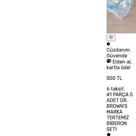
Cüzdanım
Güvende
Elden al,
kartla öde!
500 TL
6
taksit
41 PARÇA 5
ADET DR.
BROWN'S
MARKA
TERTEMİZ
BİBERON
SETİ