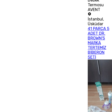
Bebek
Termosu
AVENT
İstanbul
,
Üsküdar
41 PARÇA 5
ADET DR.
BROWN'S
MARKA
TERTEMİZ
BİBERON
SETİ