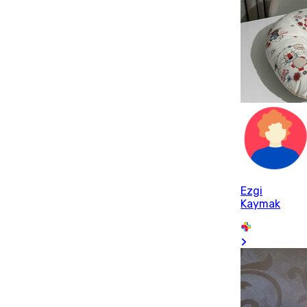
Ezgi
Kaymak