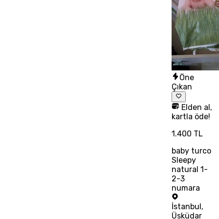
Öne
Çıkan
Elden al,
kartla öde!
1.400 TL
baby turco
Sleepy
natural 1-
2-3
numara
İstanbul
,
Üsküdar