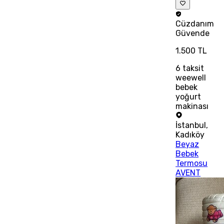
Cüzdanım
Güvende
1.500 TL
6
taksit
weewell
bebek
yoğurt
makinası
İstanbul
,
Kadıköy
Beyaz
Bebek
Termosu
AVENT