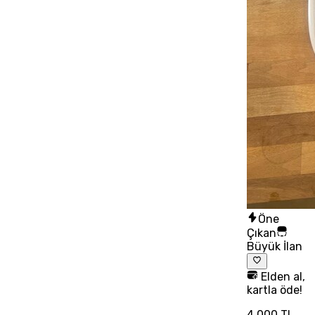
Öne
Çıkan
Büyük İlan
Elden al,
kartla öde!
4.000 TL