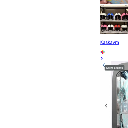
Kaskavm