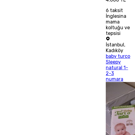
6
taksit
İnglesina
mama
koltuğu ve
tepsisi
İstanbul
,
Kadıköy
baby turco
Sleepy
natural 1-
2-3
numara