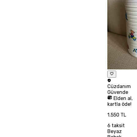
Cüzdanım
Güvende
Elden al,
kartla öde!
1.550 TL
6
taksit
Beyaz