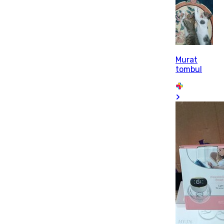
Murat
tombul