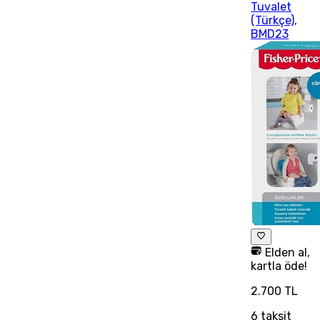
Tuvalet
(Türkçe),
BMD23
Elden al,
kartla öde!
2.700 TL
6
taksit