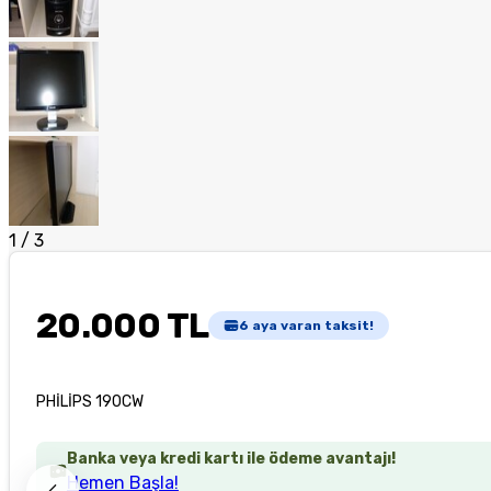
1
/
3
20.000 TL
6
aya varan taksit!
PHİLİPS 190CW
Banka veya kredi kartı ile ödeme avantajı!
Hemen Başla!