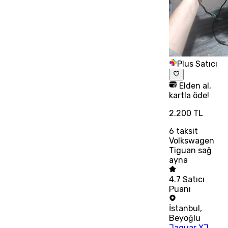
Plus Satıcı
Elden al,
kartla öde!
2.200 TL
6
taksit
Volkswagen
Tiguan sağ
ayna
4.7
Satıcı
Puanı
İstanbul
,
Beyoğlu
Jaguar XJ