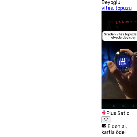
Beyoğlu
vites. topuzu
Plus Satıcı
Elden al,
kartla öde!