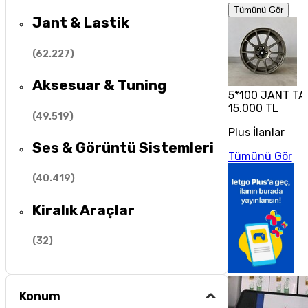
Tümünü Gör
Jant & Lastik
(
62.227
)
Aksesuar & Tuning
5*100 JANT TA
15.000 TL
(
49.519
)
Plus İlanlar
Ses & Görüntü Sistemleri
Tümünü Gör
(
40.419
)
Kiralık Araçlar
(
32
)
Konum