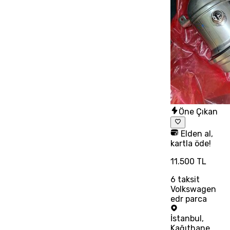
Öne Çıkan
Elden al,
kartla öde!
11.500 TL
6
taksit
Volkswagen
edr parca
İstanbul
,
Kağıthane