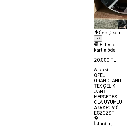
Öne Çıkan
Elden al,
kartla öde!
20.000 TL
6
taksit
OPEL
GRANDLAND
TEK ÇELİK
JANT
MERCEDES
CLA UYUMLU
AKRAPOVİČ
EGZOZST
İstanbul
,