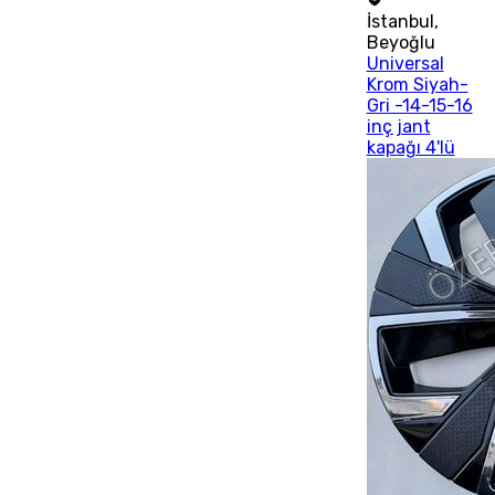
İstanbul
,
Beyoğlu
Universal
Krom Siyah-
Gri -14-15-16
inç jant
kapağı 4'lü