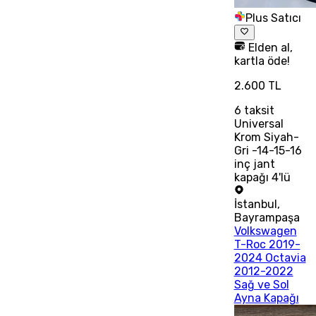
Plus Satıcı
Elden al,
kartla öde!
2.600 TL
6
taksit
Universal
Krom Siyah-
Gri -14-15-16
inç jant
kapağı 4'lü
İstanbul
,
Bayrampaşa
Volkswagen
T-Roc 2019-
2024 Octavia
2012-2022
Sağ ve Sol
Ayna Kapağı