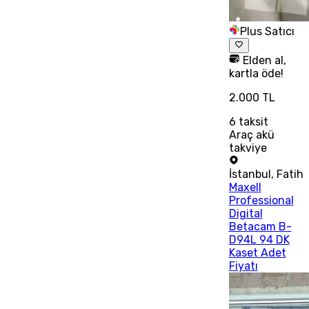
Plus Satıcı
Elden al,
kartla öde!
2.000 TL
6
taksit
Araç akü
takviye
İstanbul
,
Fatih
Maxell
Professional
Digital
Betacam B-
D94L 94 DK
Kaset Adet
Fiyatı