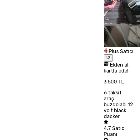
Plus Satıcı
Elden al,
kartla öde!
3.500 TL
6
taksit
araç
buzdolabı 12
volt black
dacker
4.7
Satıcı
Puanı