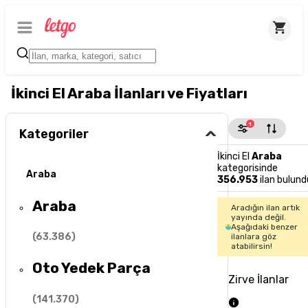
İkinci El Araba İlanları ve Fiyatları
1
Kategoriler
İkinci El
Araba
kategorisinde
Araba
356.953
ilan bulund
Araba
Aradığın ilan artık
yayında değil.
Aşağıdaki benzer
(
63.386
)
ilanlara göz
atabilirsin!
Oto Yedek Parça
Zirve İlanlar
(
141.370
)