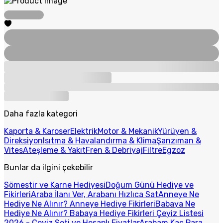
Daha fazla kategori
Kaporta & Karoser
Elektrik
Motor & Mekanik
Yürüyen &
Direksiyon
Isıtma & Havalandırma & Klima
Şanzıman &
Vites
Ateşleme & Yakıt
Fren & Debriyaj
Filtre
Egzoz
Bunlar da ilgini çekebilir
Sömestir ve Karne Hediyesi
Doğum Günü Hediye ve
Fikirleri
Araba İlanı Ver, Arabanı Hızlıca Sat
Anneye Ne
Hediye Ne Alınır? Anneye Hediye Fikirleri
Babaya Ne
Hediye Ne Alınır? Babaya Hediye Fikirleri
Çeyiz Listesi
2026 - Çeyiz Seti ve Hesaplı Fiyatlar
Arabam Kaç Para