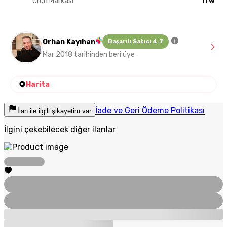
Ürün Markası
Trw
Orhan Kayıhan
Başarılı Satıcı 4.7
Mar 2018 tarihinden beri üye
Harita
İade ve Geri Ödeme Politikası
İlan ile ilgili şikayetim var
İlgini çekebilecek diğer ilanlar