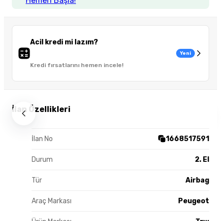
Hemen Başla!
Acil kredi mi lazım?
Yeni
Kredi fırsatlarını hemen incele!
İlan Özellikleri
İlan No
1668517591
Durum
2. El
Tür
Airbag
Araç Markası
Peugeot