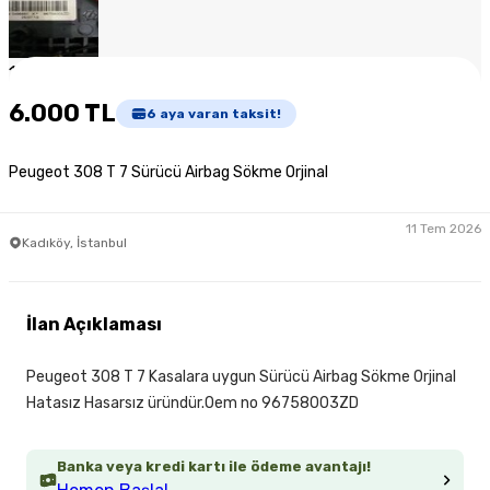
1
/
6
6.000 TL
6
aya varan taksit!
Peugeot 308 T 7 Sürücü Airbag Sökme Orjinal
11 Tem 2026
Kadıköy, İstanbul
İlan Açıklaması
Peugeot 308 T 7 Kasalara uygun Sürücü Airbag Sökme Orjinal
Hatasız Hasarsız üründür.Oem no 96758003ZD
Banka veya kredi kartı ile ödeme avantajı!