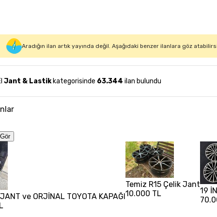
Aradığın ilan artık yayında değil. Aşağıdaki benzer ilanlara göz atabilirs
El
Jant & Lastik
kategorisinde
63.344
ilan bulundu
anlar
Gör
Temiz R15 Çelik Jant
19 İ
10.000 TL
3 JANT ve ORJİNAL TOYOTA KAPAĞI
70.0
L