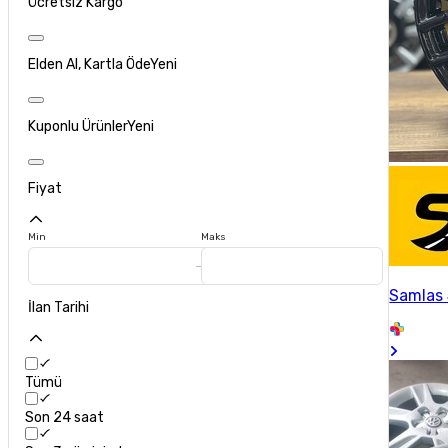
Ücretsiz Kargo
Elden Al, Kartla Öde
Yeni
Kuponlu Ürünler
Yeni
Fiyat
Min
Maks
Samlas 
İlan Tarihi
Tümü
Son 24 saat