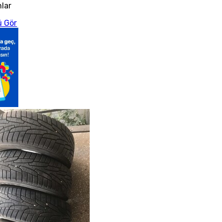
nlar
 Gör