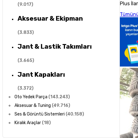
Plus İla
(
9.017
)
Tümünü
Aksesuar & Ekipman
(
3.833
)
Jant & Lastik Takımları
(
3.665
)
Jant Kapakları
(
3.372
)
Oto Yedek Parça
(
143.243
)
Aksesuar & Tuning
(
49.716
)
Ses & Görüntü Sistemleri
(
40.158
)
Kiralık Araçlar
(
18
)