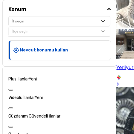
Konum
İl seçin
İlçe seçin
Mevcut konumu kullan
Yerliyu
Plus İlanlar
Yeni
Videolu İlanlar
Yeni
Cüzdanım Güvendeli İlanlar