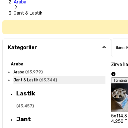
Araba
Jant & Lastik
Kategoriler
İkinci 
Zirve İl
Araba
Araba
(
63.979
)
Jant & Lastik
(
63.344
)
Tümünü 
Lastik
(
43.457
)
5x114.
Jant
4.250 T