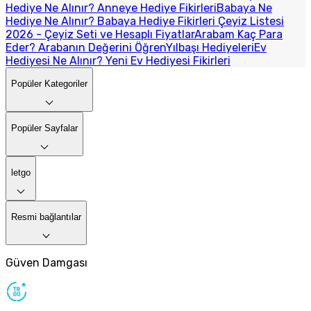
Hediye Ne Alınır? Anneye Hediye Fikirleri
Babaya Ne
Hediye Ne Alınır? Babaya Hediye Fikirleri
Çeyiz Listesi
2026 - Çeyiz Seti ve Hesaplı Fiyatlar
Arabam Kaç Para
Eder? Arabanın Değerini Öğren
Yılbaşı Hediyeleri
Ev
Hediyesi Ne Alınır? Yeni Ev Hediyesi Fikirleri
Popüler Kategoriler
Popüler Sayfalar
letgo
Resmi bağlantılar
Güven Damgası