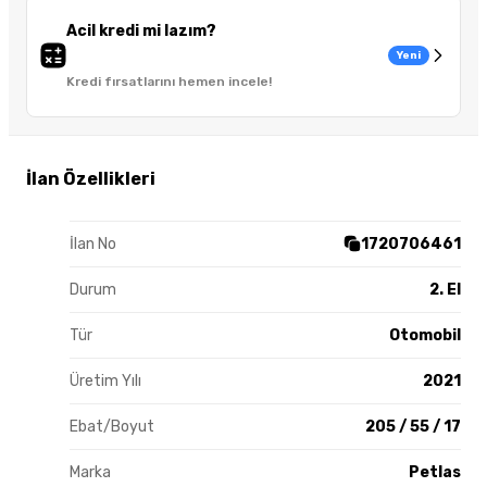
Acil kredi mi lazım?
Yeni
Kredi fırsatlarını hemen incele!
İlan Özellikleri
İlan No
1720706461
Durum
2. El
Tür
Otomobil
Üretim Yılı
2021
Ebat/Boyut
205 / 55 / 17
Marka
Petlas