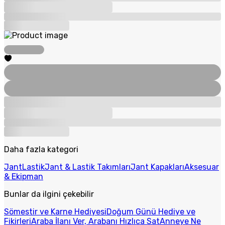
Daha fazla kategori
Jant
Lastik
Jant & Lastik Takımları
Jant Kapakları
Aksesuar
& Ekipman
Bunlar da ilgini çekebilir
Sömestir ve Karne Hediyesi
Doğum Günü Hediye ve
Fikirleri
Araba İlanı Ver, Arabanı Hızlıca Sat
Anneye Ne