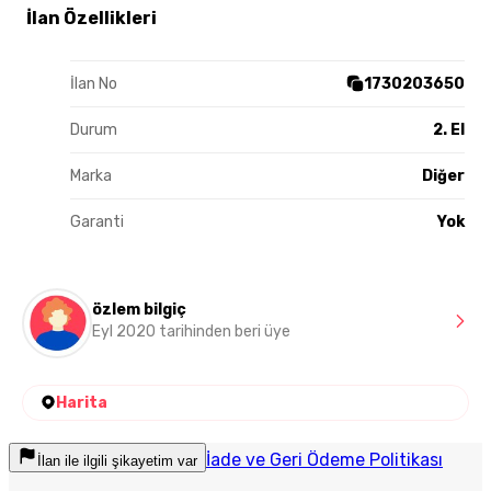
İlan Özellikleri
İlan No
1730203650
Durum
2. El
Marka
Diğer
Garanti
Yok
özlem bilgiç
Eyl 2020 tarihinden beri üye
Harita
İade ve Geri Ödeme Politikası
İlan ile ilgili şikayetim var