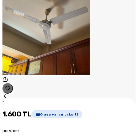
1
/
1
1.600 TL
6
aya varan taksit!
pervane