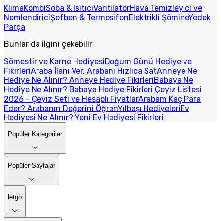
Klima
Kombi
Soba & Isıtıcı
Vantilatör
Hava Temizleyici ve
Nemlendirici
Şofben & Termosifon
Elektrikli Şömine
Yedek
Parça
Bunlar da ilgini çekebilir
Sömestir ve Karne Hediyesi
Doğum Günü Hediye ve
Fikirleri
Araba İlanı Ver, Arabanı Hızlıca Sat
Anneye Ne
Hediye Ne Alınır? Anneye Hediye Fikirleri
Babaya Ne
Hediye Ne Alınır? Babaya Hediye Fikirleri
Çeyiz Listesi
2026 - Çeyiz Seti ve Hesaplı Fiyatlar
Arabam Kaç Para
Eder? Arabanın Değerini Öğren
Yılbaşı Hediyeleri
Ev
Hediyesi Ne Alınır? Yeni Ev Hediyesi Fikirleri
Popüler Kategoriler
Popüler Sayfalar
letgo