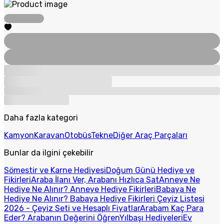
Daha fazla kategori
Kamyon
Karavan
Otobüs
Tekne
Diğer Araç Parçaları
Bunlar da ilgini çekebilir
Sömestir ve Karne Hediyesi
Doğum Günü Hediye ve
Fikirleri
Araba İlanı Ver, Arabanı Hızlıca Sat
Anneye Ne
Hediye Ne Alınır? Anneye Hediye Fikirleri
Babaya Ne
Hediye Ne Alınır? Babaya Hediye Fikirleri
Çeyiz Listesi
2026 - Çeyiz Seti ve Hesaplı Fiyatlar
Arabam Kaç Para
Eder? Arabanın Değerini Öğren
Yılbaşı Hediyeleri
Ev