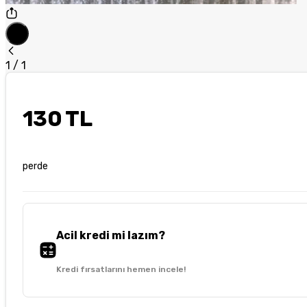
1
/
1
130 TL
perde
Acil kredi mi lazım?
Kredi fırsatlarını hemen incele!