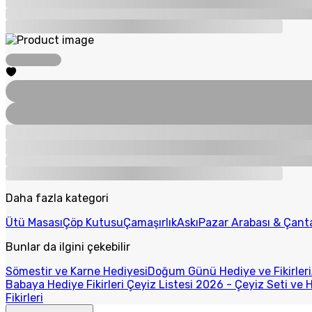
Daha fazla kategori
Ütü Masası
Çöp Kutusu
Çamaşırlık
Askı
Pazar Arabası & Çant
Bunlar da ilgini çekebilir
Sömestir ve Karne Hediyesi
Doğum Günü Hediye ve Fikirleri
Babaya Hediye Fikirleri
Çeyiz Listesi 2026 - Çeyiz Seti ve H
Fikirleri