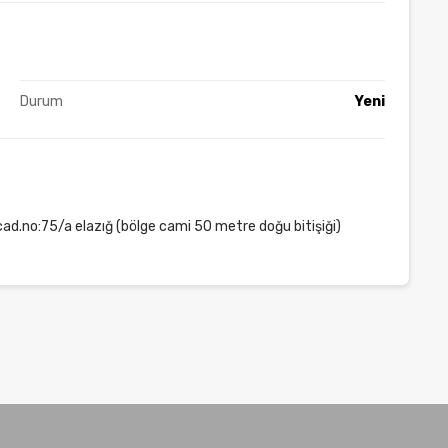
Durum
Yeni
.no:75/a elazığ (bölge cami 50 metre doğu bitişiği)