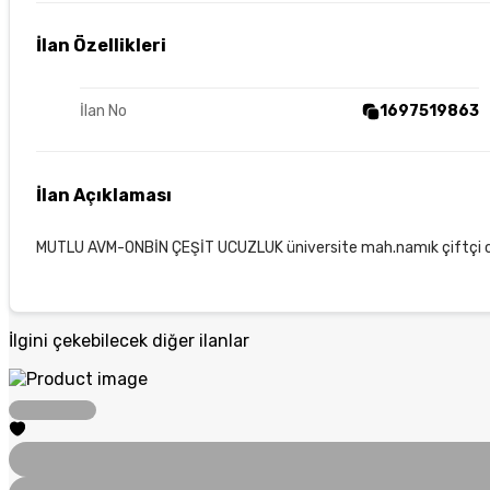
İlan Özellikleri
İlan No
1697519863
İlan Açıklaması
MUTLU AVM-ONBİN ÇEŞİT UCUZLUK üniversite mah.namık çiftçi cad
İlgini çekebilecek diğer ilanlar