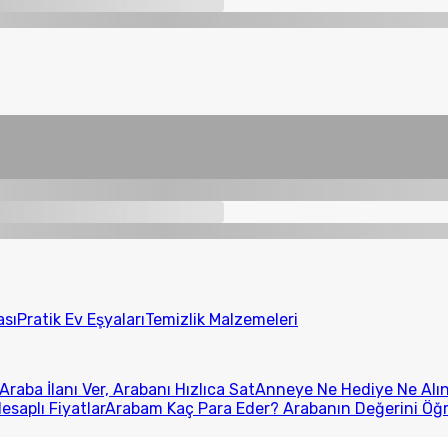
ası
Pratik Ev Eşyaları
Temizlik Malzemeleri
Araba İlanı Ver, Arabanı Hızlıca Sat
Anneye Ne Hediye Ne Alını
esaplı Fiyatlar
Arabam Kaç Para Eder? Arabanın Değerini Öğ