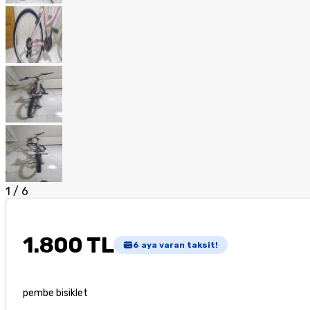
1
/
6
1.800 TL
6
aya varan taksit!
pembe bisiklet