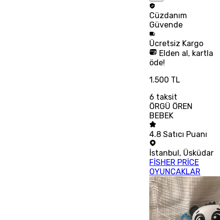
Cüzdanım
Güvende
Ücretsiz
Kargo
Elden al, kartla
öde!
1.500 TL
6
taksit
ÖRGÜ ÖREN
BEBEK
4.8
Satıcı Puanı
İstanbul
,
Üsküdar
FİSHER PRİCE
OYUNCAKLAR