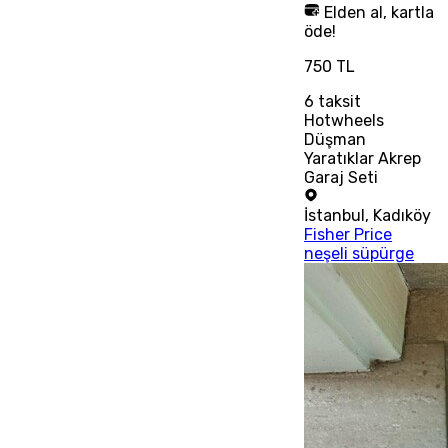
Elden al, kartla
öde!
750 TL
6
taksit
Hotwheels
Düşman
Yaratıklar Akrep
Garaj Seti
İstanbul
,
Kadıköy
Fisher Price
neşeli süpürge