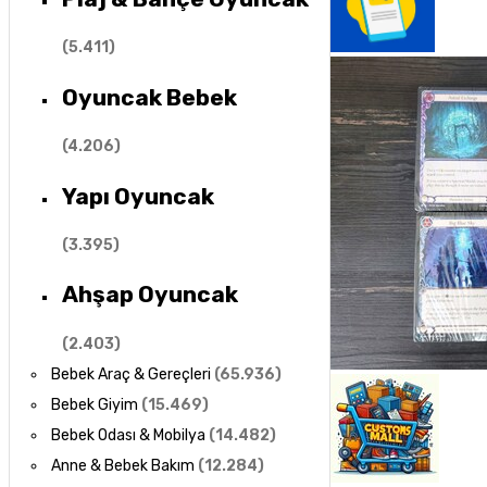
(
5.411
)
Oyuncak Bebek
(
4.206
)
Yapı Oyuncak
(
3.395
)
Ahşap Oyuncak
(
2.403
)
Bebek Araç & Gereçleri
(
65.936
)
Bebek Giyim
(
15.469
)
Bebek Odası & Mobilya
(
14.482
)
Anne & Bebek Bakım
(
12.284
)