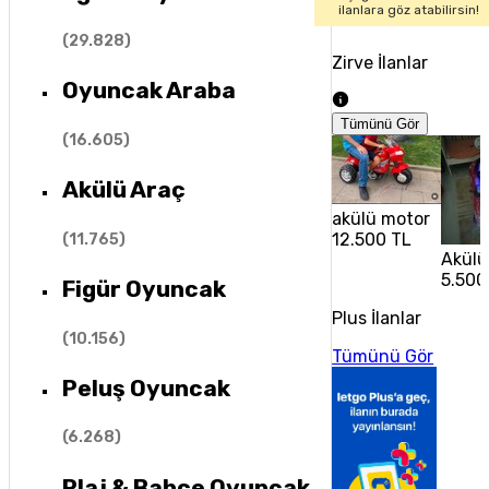
ilanlara göz atabilirsin!
(
29.828
)
Zirve İlanlar
Oyuncak Araba
Tümünü Gör
(
16.605
)
Akülü Araç
akülü motor
12.500 TL
(
11.765
)
Akülü
5.500
Figür Oyuncak
Plus İlanlar
(
10.156
)
Tümünü Gör
Peluş Oyuncak
(
6.268
)
Plaj & Bahçe Oyuncak