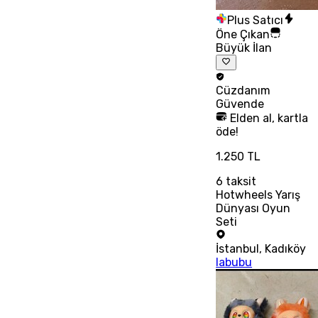
Plus Satıcı
Öne Çıkan
Büyük İlan
Cüzdanım
Güvende
Elden al, kartla
öde!
1.250 TL
6
taksit
Hotwheels Yarış
Dünyası Oyun
Seti
İstanbul
,
Kadıköy
labubu