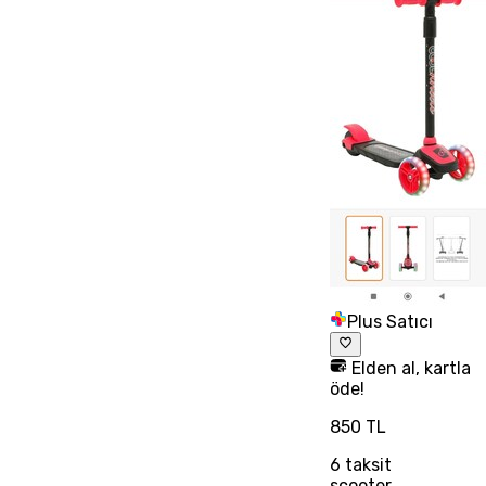
Plus Satıcı
Elden al, kartla
öde!
850 TL
6
taksit
scooter