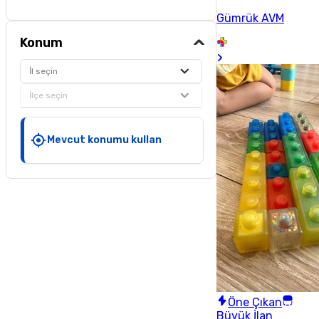
Gümrük AVM
Konum
İl seçin
İlçe seçin
Mevcut konumu kullan
Öne Çıkan
Büyük İlan