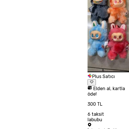
Plus Satıcı
Elden al, kartla
öde!
300 TL
6
taksit
labubu