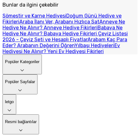
Bunlar da ilgini çekebilir
Sömestir ve Karne Hediyesi
Doğum Günü Hediye ve
Fikirleri
Araba İlanı Ver, Arabanı Hızlıca Sat
Anneye Ne
Hediye Ne Alınır? Anneye Hediye Fikirleri
Babaya Ne
Hediye Ne Alınır? Babaya Hediye Fikirleri
Çeyiz Listesi
2026 - Çeyiz Seti ve Hesaplı Fiyatlar
Arabam Kaç Para
Eder? Arabanın Değerini Öğren
Yılbaşı Hediyeleri
Ev
Hediyesi Ne Alınır? Yeni Ev Hediyesi Fikirleri
Popüler Kategoriler
Popüler Sayfalar
letgo
Resmi bağlantılar