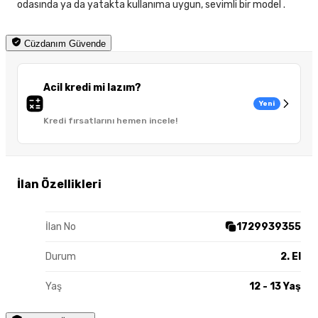
odasında ya da yatakta kullanıma uygun, sevimli bir model .
Cüzdanım Güvende
Acil kredi mi lazım?
Yeni
Kredi fırsatlarını hemen incele!
İlan Özellikleri
İlan No
1729939355
Durum
2. El
Yaş
12 - 13 Yaş