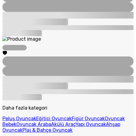
Daha fazla kategori
Peluş Oyuncak
Eğitici Oyuncak
Figür Oyuncak
Oyuncak
Bebek
Oyuncak Araba
Akülü Araç
Yapı Oyuncak
Ahşap
Oyuncak
Plaj & Bahçe Oyuncak