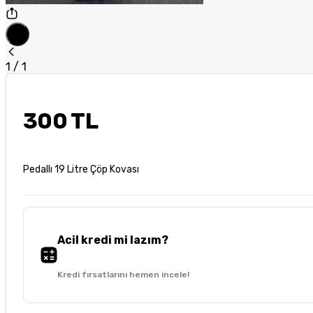
1
/
1
300 TL
Pedallı 19 Litre Çöp Kovası
Acil kredi mi lazım?
Kredi fırsatlarını hemen incele!