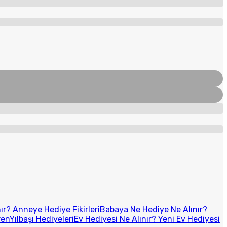
r? Anneye Hediye Fikirleri
Babaya Ne Hediye Ne Alınır?
ren
Yılbaşı Hediyeleri
Ev Hediyesi Ne Alınır? Yeni Ev Hediyesi