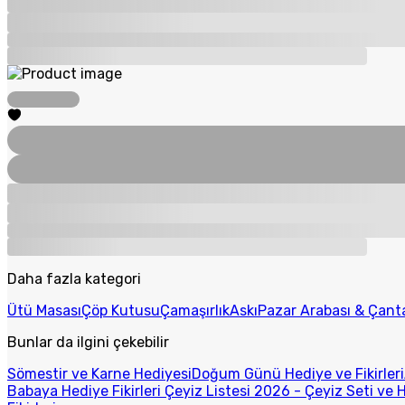
Daha fazla kategori
Ütü Masası
Çöp Kutusu
Çamaşırlık
Askı
Pazar Arabası & Çant
Bunlar da ilgini çekebilir
Sömestir ve Karne Hediyesi
Doğum Günü Hediye ve Fikirleri
Babaya Hediye Fikirleri
Çeyiz Listesi 2026 - Çeyiz Seti ve H