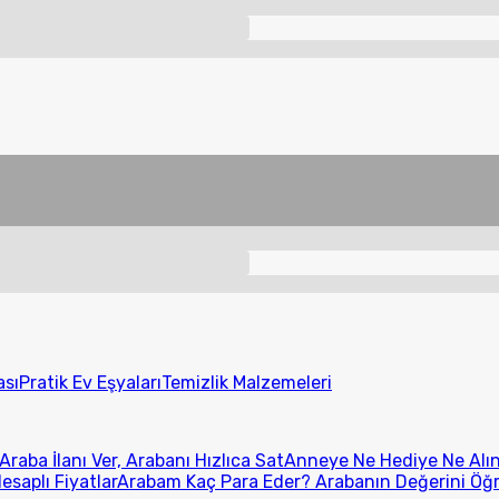
ası
Pratik Ev Eşyaları
Temizlik Malzemeleri
Araba İlanı Ver, Arabanı Hızlıca Sat
Anneye Ne Hediye Ne Alını
esaplı Fiyatlar
Arabam Kaç Para Eder? Arabanın Değerini Öğ