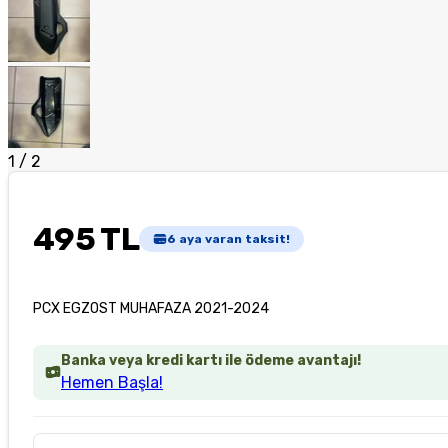
1
/
2
495 TL
6
aya varan taksit!
PCX EGZOST MUHAFAZA 2021-2024
Banka veya kredi kartı ile ödeme avantajı!
Hemen Başla!