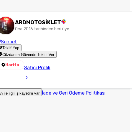
ARDMOTOSİKLET
Oca 2016 tarihinden beri üye
Sohbet
Teklif Yap
Cüzdanım Güvende Teklifi Ver
Harita
Satıcı Profili
İade ve Geri Ödeme Politikası
an ile ilgili şikayetim var