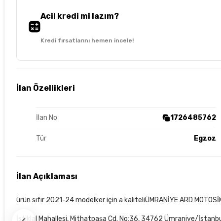
Acil kredi mi lazım?
Kredi fırsatlarını hemen incele!
İlan Özellikleri
İlan No
1726485762
Tür
Egzoz
İlan Açıklaması
ürün sıfır 2021-24 modelker için a kaliteliÜMRANİYE ARD MOT
İstiklal Mahallesi, Mithatpaşa Cd. No:36, 34762 Ümraniye/İstanb