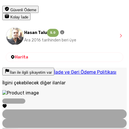
Güvenli Ödeme
Kolay İade
Hasan Talu
5.0
Ara 2016 tarihinden beri üye
Harita
İade ve Geri Ödeme Politikası
İlan ile ilgili şikayetim var
İlgini çekebilecek diğer ilanlar