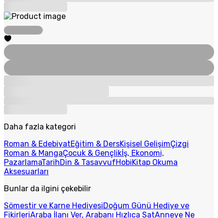
Daha fazla kategori
Roman & Edebiyat
Eğitim & Ders
Kişisel Gelişim
Çizgi
Roman & Manga
Çocuk & Gençlik
İş, Ekonomi,
Pazarlama
Tarih
Din & Tasavvuf
Hobi
Kitap Okuma
Aksesuarları
Bunlar da ilgini çekebilir
Sömestir ve Karne Hediyesi
Doğum Günü Hediye ve
Fikirleri
Araba İlanı Ver, Arabanı Hızlıca Sat
Anneye Ne