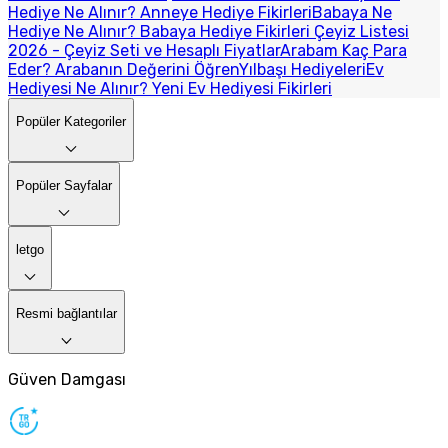
Hediye Ne Alınır? Anneye Hediye Fikirleri
Babaya Ne
Hediye Ne Alınır? Babaya Hediye Fikirleri
Çeyiz Listesi
2026 - Çeyiz Seti ve Hesaplı Fiyatlar
Arabam Kaç Para
Eder? Arabanın Değerini Öğren
Yılbaşı Hediyeleri
Ev
Hediyesi Ne Alınır? Yeni Ev Hediyesi Fikirleri
Popüler Kategoriler
Popüler Sayfalar
letgo
Resmi bağlantılar
Güven Damgası