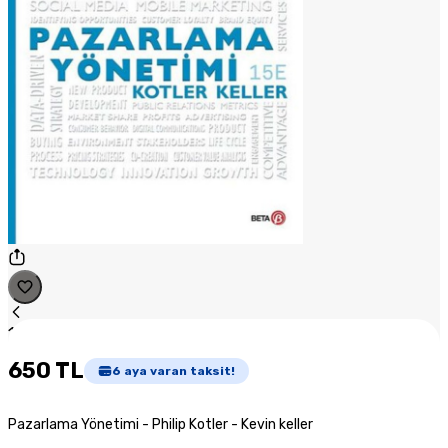
1
/
1
650 TL
6
aya varan taksit!
Pazarlama Yönetimi - Philip Kotler - Kevin keller