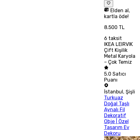
Elden al,
kartla öde!
8.500 TL
6
taksit
IKEA LEIRVIK
Çift Kişilik
Metal Karyola
– Çok Temiz
5.0
Satıcı
Puanı
İstanbul
,
Şişli
Turkuaz
Doğal Taşlı
Aynalı Fil
Dekoratif
Obje | Özel
Tasarım Ev
Dekoru