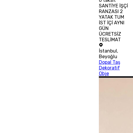
6
taksit
SANTİYE İŞÇİ
RANZASI 2
YATAK TUM
İST İÇİ AYNI
GÜN
ÜCRETSİZ
TESLİMAT
İstanbul
,
Beyoğlu
Dopal Taş
Dekoratif
Obje