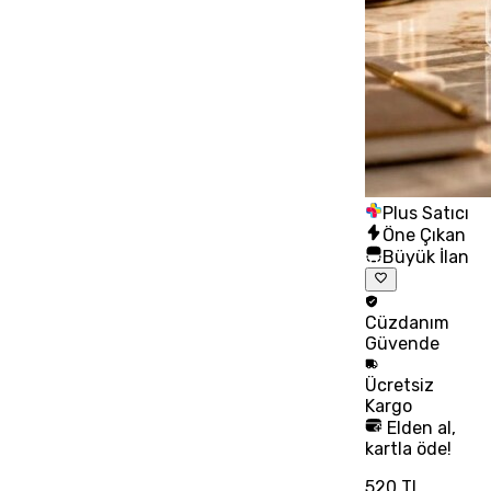
Plus Satıcı
Öne Çıkan
Büyük İlan
Cüzdanım
Güvende
Ücretsiz
Kargo
Elden al,
kartla öde!
520 TL