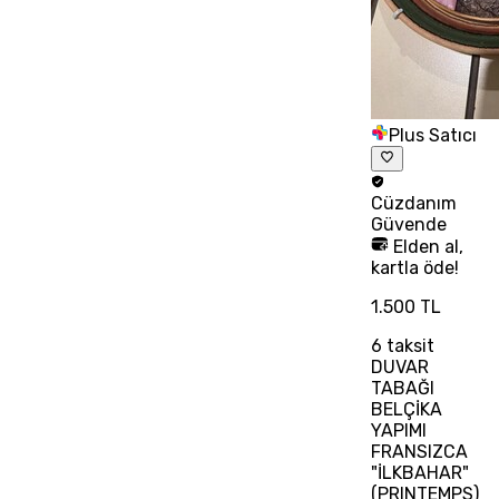
Plus Satıcı
Cüzdanım
Güvende
Elden al,
kartla öde!
1.500 TL
6
taksit
DUVAR
TABAĞI
BELÇİKA
YAPIMI
FRANSIZCA
"İLKBAHAR"
(PRINTEMPS)