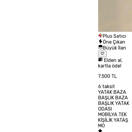
Plus Satıcı
Öne Çıkan
Büyük İlan
Elden al,
kartla öde!
7.500 TL
6
taksit
YATAK BAZA
BAŞLIK BAZA
BAŞLIK YATAK
ODASI
MOBİLYA TEK
KİŞİLİK YATAŞ
MO