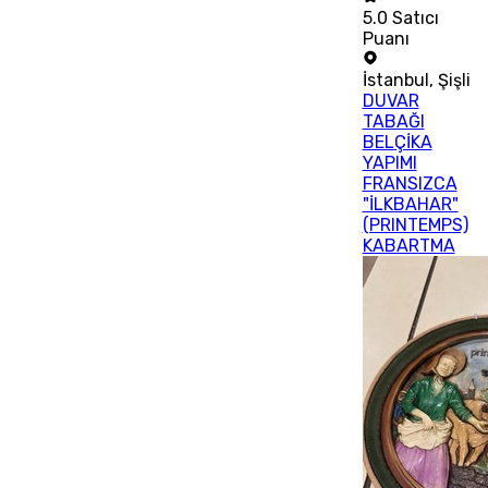
5.0
Satıcı
Puanı
İstanbul
,
Şişli
DUVAR
TABAĞI
BELÇİKA
YAPIMI
FRANSIZCA
"İLKBAHAR"
(PRINTEMPS)
KABARTMA