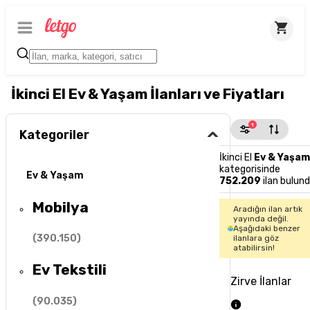
İkinci El Ev & Yaşam İlanları ve Fiyatları
1
Kategoriler
İkinci El
Ev & Yaşam
kategorisinde
Ev & Yaşam
752.209
ilan bulun
Mobilya
Aradığın ilan artık
yayında değil.
Aşağıdaki benzer
(
390.150
)
ilanlara göz
atabilirsin!
Ev Tekstili
Zirve İlanlar
(
90.035
)