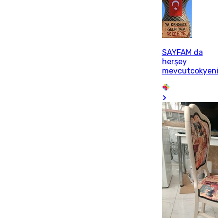
SAYFAM da
herşey
mevcutcokyen