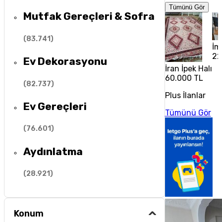
Tümünü Gör
Mutfak Gereçleri & Sofra
(
83.741
)
İm
22
Ev Dekorasyonu
İran İpek Halı
60.000 TL
(
82.737
)
Plus İlanlar
Ev Gereçleri
Tümünü Gör
(
76.601
)
Aydınlatma
(
28.921
)
Konum