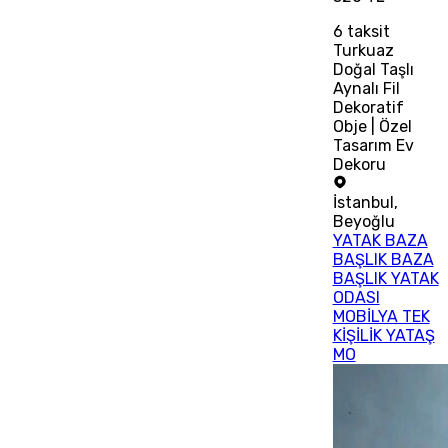
6
taksit
Turkuaz
Doğal Taşlı
Aynalı Fil
Dekoratif
Obje | Özel
Tasarım Ev
Dekoru
İstanbul
,
Beyoğlu
YATAK BAZA
BAŞLIK BAZA
BAŞLIK YATAK
ODASI
MOBİLYA TEK
KİŞİLİK YATAŞ
MO