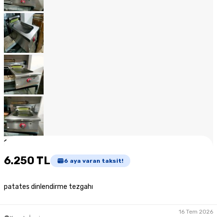
1
/
18
6.250 TL
6
aya varan taksit!
patates dinlendirme tezgahı
16 Tem 2026