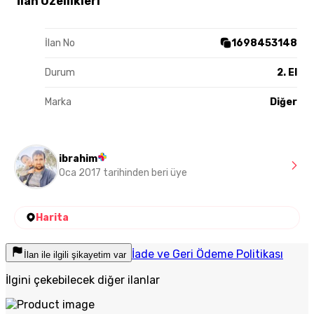
İlan Özellikleri
İlan No
1698453148
Durum
2. El
Marka
Diğer
ibrahim
Oca 2017 tarihinden beri üye
Harita
İade ve Geri Ödeme Politikası
İlan ile ilgili şikayetim var
İlgini çekebilecek diğer ilanlar