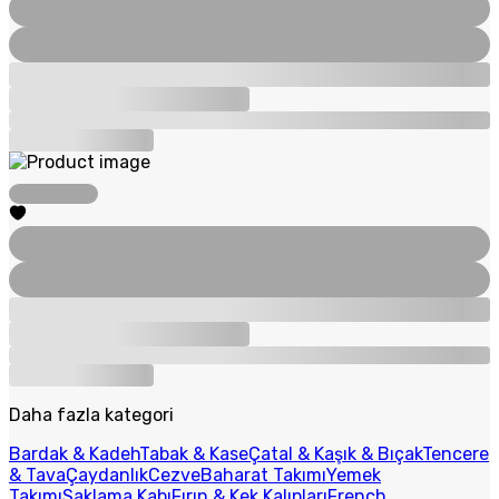
Daha fazla kategori
Bardak & Kadeh
Tabak & Kase
Çatal & Kaşık & Bıçak
Tencere
& Tava
Çaydanlık
Cezve
Baharat Takımı
Yemek
Takımı
Saklama Kabı
Fırın & Kek Kalıpları
French