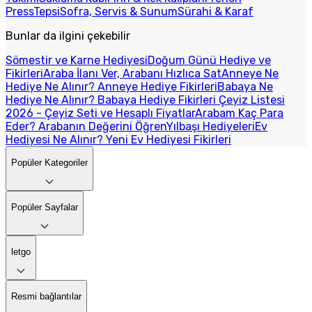
Press
Tepsi
Sofra, Servis & Sunum
Sürahi & Karaf
Bunlar da ilgini çekebilir
Sömestir ve Karne Hediyesi
Doğum Günü Hediye ve
Fikirleri
Araba İlanı Ver, Arabanı Hızlıca Sat
Anneye Ne
Hediye Ne Alınır? Anneye Hediye Fikirleri
Babaya Ne
Hediye Ne Alınır? Babaya Hediye Fikirleri
Çeyiz Listesi
2026 - Çeyiz Seti ve Hesaplı Fiyatlar
Arabam Kaç Para
Eder? Arabanın Değerini Öğren
Yılbaşı Hediyeleri
Ev
Hediyesi Ne Alınır? Yeni Ev Hediyesi Fikirleri
Popüler Kategoriler
Popüler Sayfalar
letgo
Resmi bağlantılar