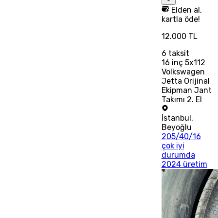
Elden al,
kartla öde!
12.000 TL
6
taksit
16 inç 5x112
Volkswagen
Jetta Orijinal
Ekipman Jant
Takımı 2. El
İstanbul
,
Beyoğlu
205/40/16
çok iyi
durumda
2024 üretim