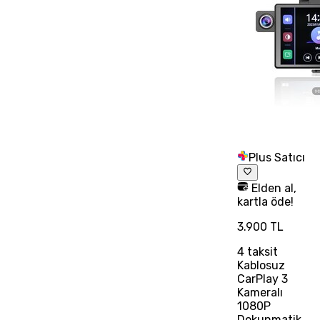
Plus Satıcı
Elden al,
kartla öde!
3.900 TL
4
taksit
Kablosuz
CarPlay 3
Kameralı
1080P
Dokunmatik