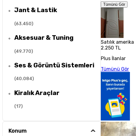
Tümünü Gör
Jant & Lastik
(
63.450
)
Aksesuar & Tuning
Satılık amerika
2.250 TL
(
49.770
)
Plus İlanlar
Ses & Görüntü Sistemleri
Tümünü Gör
(
40.084
)
Kiralık Araçlar
(
17
)
Konum