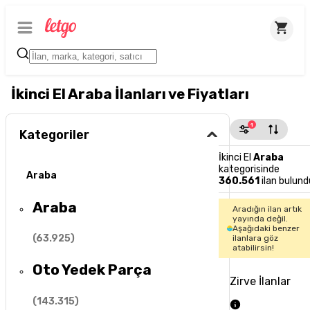
İkinci El Araba İlanları ve Fiyatları
1
Kategoriler
İkinci El
Araba
kategorisinde
Araba
360.561
ilan bulund
Araba
Aradığın ilan artık
yayında değil.
Aşağıdaki benzer
(
63.925
)
ilanlara göz
atabilirsin!
Oto Yedek Parça
Zirve İlanlar
(
143.315
)