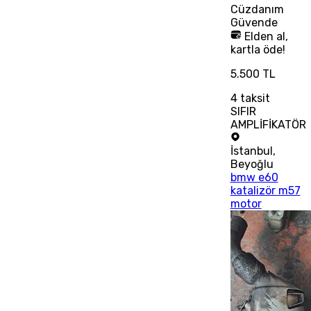
Cüzdanım
Güvende
Elden al,
kartla öde!
5.500 TL
4
taksit
SIFIR
AMPLİFİKATÖR
İstanbul
,
Beyoğlu
bmw e60
katalizör m57
motor