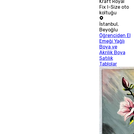
Kraft Royal
Fix I-Size oto
koltuğu
İstanbul
,
Beyoğlu
Öğrenciden El
Emeği Yağlı
Boya ve
Akrilik Boya
Satılık
Tablolar