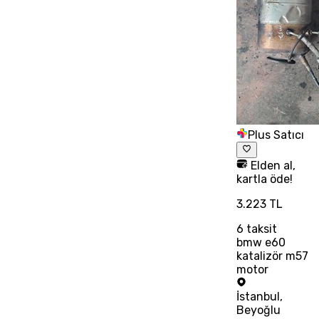
Plus Satıcı
Elden al,
kartla öde!
3.223 TL
6
taksit
bmw e60
katalizör m57
motor
İstanbul
,
Beyoğlu