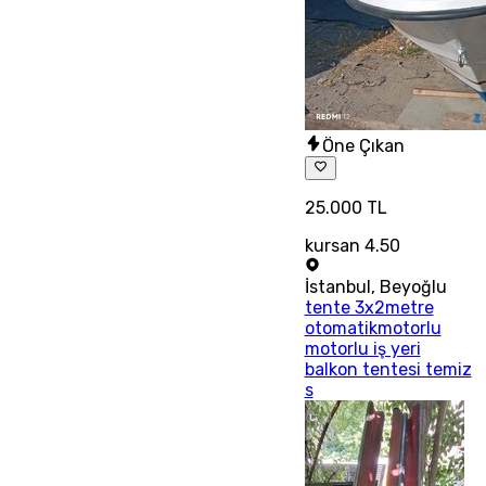
Öne Çıkan
25.000 TL
kursan 4.50
İstanbul
,
Beyoğlu
tente 3x2metre
otomatikmotorlu
motorlu iş yeri
balkon tentesi temiz
s