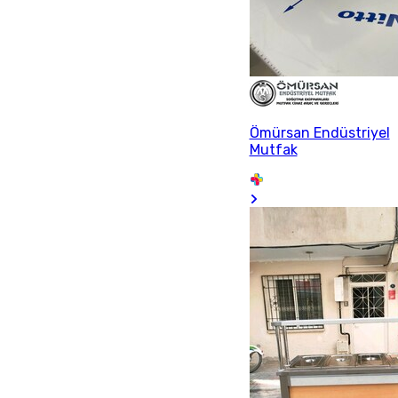
Ömürsan Endüstriyel
Mutfak