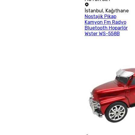
İstanbul
,
Kağıthane
Nostajik Pikap
Kamyon Fm Radyo
Bluetooth Hoparlör
Wster WS-558B