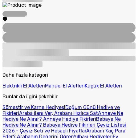
Daha fazla kategori
Elektrikli El Aletleri
Manuel El Aletleri
Küçük El Aletleri
Bunlar da ilgini çekebilir
Sömestir ve Karne Hediyesi
Doğum Günü Hediye ve
Fikirleri
Araba İlanı Ver, Arabanı Hızlıca Sat
Anneye Ne
Hediye Ne Alınır? Anneye Hediye Fikirleri
Babaya Ne
Hediye Ne Alınır? Babaya Hediye Fikirleri
Çeyiz Listesi
2026 - Çeyiz Seti ve Hesaplı Fiyatlar
Arabam Kaç Para
Eder? Arabanın Değerini Öğren
Yılbaşı Hediyeleri
Ev