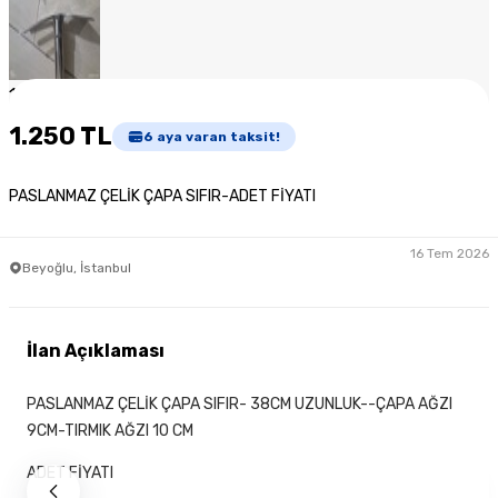
1
/
7
1.250 TL
6
aya varan taksit!
PASLANMAZ ÇELİK ÇAPA SIFIR-ADET FİYATI
16 Tem 2026
Beyoğlu, İstanbul
İlan Açıklaması
PASLANMAZ ÇELİK ÇAPA SIFIR- 38CM UZUNLUK--ÇAPA AĞZI
9CM-TIRMIK AĞZI 10 CM
ADET FİYATI