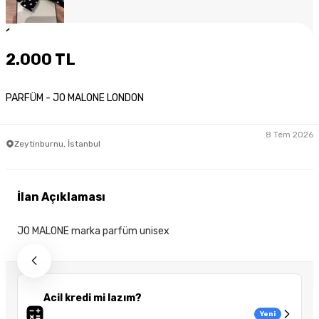
1
/
7
2.000 TL
PARFÜM - JO MALONE LONDON
8 Tem 2026
Zeytinburnu, İstanbul
İlan Açıklaması
JO MALONE marka parfüm unisex
Acil kredi mi lazım?
Yeni