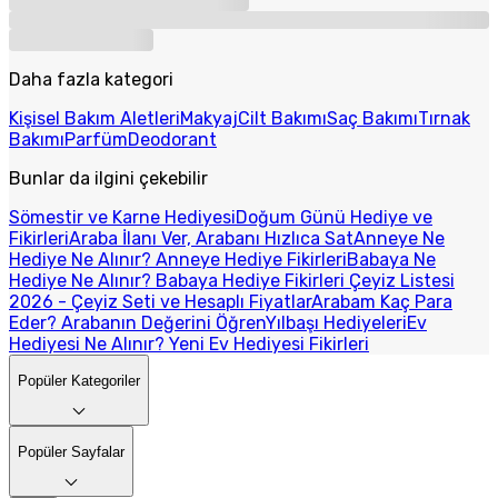
Daha fazla kategori
Kişisel Bakım Aletleri
Makyaj
Cilt Bakımı
Saç Bakımı
Tırnak
Bakımı
Parfüm
Deodorant
Bunlar da ilgini çekebilir
Sömestir ve Karne Hediyesi
Doğum Günü Hediye ve
Fikirleri
Araba İlanı Ver, Arabanı Hızlıca Sat
Anneye Ne
Hediye Ne Alınır? Anneye Hediye Fikirleri
Babaya Ne
Hediye Ne Alınır? Babaya Hediye Fikirleri
Çeyiz Listesi
2026 - Çeyiz Seti ve Hesaplı Fiyatlar
Arabam Kaç Para
Eder? Arabanın Değerini Öğren
Yılbaşı Hediyeleri
Ev
Hediyesi Ne Alınır? Yeni Ev Hediyesi Fikirleri
Popüler Kategoriler
Popüler Sayfalar