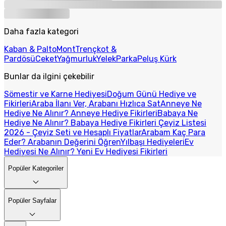
Daha fazla kategori
Kaban & Palto
Mont
Trençkot &
Pardösü
Ceket
Yağmurluk
Yelek
Parka
Peluş Kürk
Bunlar da ilgini çekebilir
Sömestir ve Karne Hediyesi
Doğum Günü Hediye ve
Fikirleri
Araba İlanı Ver, Arabanı Hızlıca Sat
Anneye Ne
Hediye Ne Alınır? Anneye Hediye Fikirleri
Babaya Ne
Hediye Ne Alınır? Babaya Hediye Fikirleri
Çeyiz Listesi
2026 - Çeyiz Seti ve Hesaplı Fiyatlar
Arabam Kaç Para
Eder? Arabanın Değerini Öğren
Yılbaşı Hediyeleri
Ev
Hediyesi Ne Alınır? Yeni Ev Hediyesi Fikirleri
Popüler Kategoriler
Popüler Sayfalar