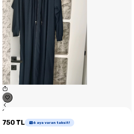
1
/
1
750 TL
6
aya varan taksit!