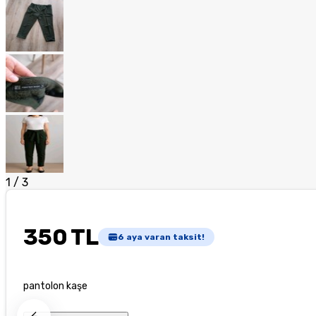
1
/
3
350 TL
6
aya varan taksit!
pantolon kaşe