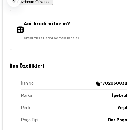
Cüzdanım Güvende
Acil kredi mi lazım?
Kredi fırsatlarını hemen incele!
İlan Özellikleri
İlan No
1702030832
Marka
İpekyol
Renk
Yeşil
Paça Tipi
Dar Paça