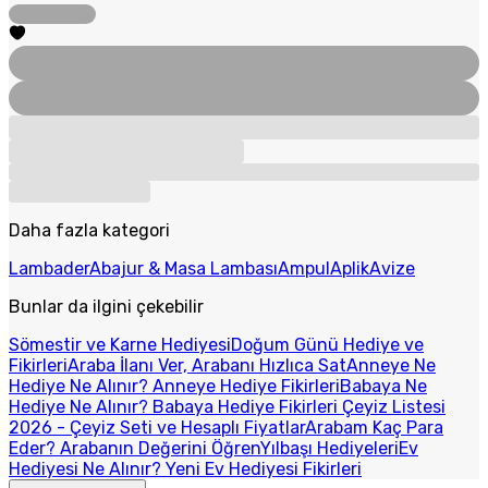
Daha fazla kategori
Lambader
Abajur & Masa Lambası
Ampul
Aplik
Avize
Bunlar da ilgini çekebilir
Sömestir ve Karne Hediyesi
Doğum Günü Hediye ve
Fikirleri
Araba İlanı Ver, Arabanı Hızlıca Sat
Anneye Ne
Hediye Ne Alınır? Anneye Hediye Fikirleri
Babaya Ne
Hediye Ne Alınır? Babaya Hediye Fikirleri
Çeyiz Listesi
2026 - Çeyiz Seti ve Hesaplı Fiyatlar
Arabam Kaç Para
Eder? Arabanın Değerini Öğren
Yılbaşı Hediyeleri
Ev
Hediyesi Ne Alınır? Yeni Ev Hediyesi Fikirleri