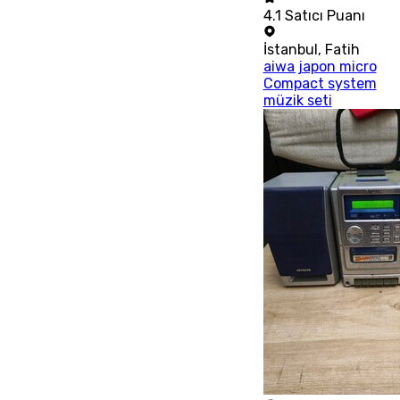
4.1
Satıcı Puanı
İstanbul
,
Fatih
aiwa japon micro
Compact system
müzik seti