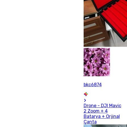
bkc6874
Drone - DJI Mavic
2 Zoom + 4
Batarya + Orjinal
Çanta