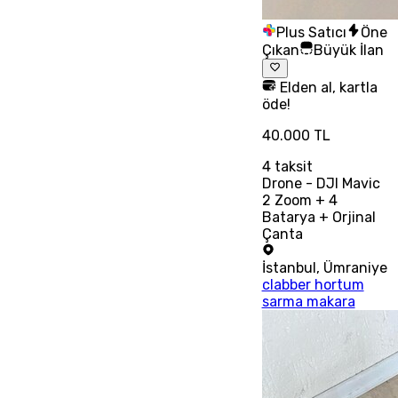
Plus Satıcı
Öne
Çıkan
Büyük İlan
Elden al, kartla
öde!
40.000 TL
4
taksit
Drone - DJI Mavic
2 Zoom + 4
Batarya + Orjinal
Çanta
İstanbul
,
Ümraniye
clabber hortum
sarma makara