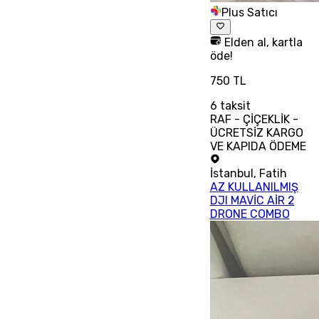
Plus Satıcı
Elden al, kartla
öde!
750 TL
6
taksit
RAF - ÇİÇEKLİK -
ÜCRETSİZ KARGO
VE KAPIDA ÖDEME
İstanbul
,
Fatih
AZ KULLANILMIŞ
DJI MAVİC AİR 2
DRONE COMBO