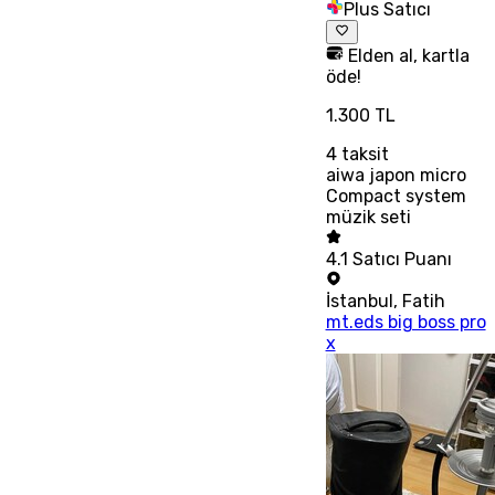
Plus Satıcı
Elden al, kartla
öde!
1.300 TL
4
taksit
aiwa japon micro
Compact system
müzik seti
4.1
Satıcı Puanı
İstanbul
,
Fatih
mt.eds big boss pro
x