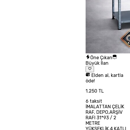
Öne Çıkan
Büyük İlan
Elden al, kartla
öde!
1.250 TL
6
taksit
İMALATTAN ÇELİK
RAF, DEPO,ARŞİV
RAFI 31*93 / 2
METRE
YÜKSEKLİK,4 KATLI