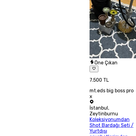
Öne Çıkan
7.500 TL
mt.eds big boss pro
x
İstanbul
,
Zeytinburnu
Koleksiyonumdan
Shot Bardağı Seti /
Yurtdışı