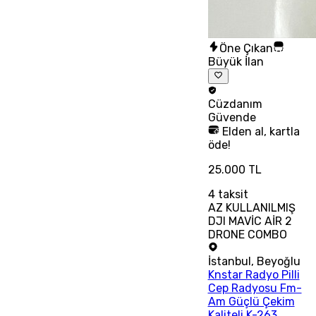
Öne Çıkan
Büyük İlan
Cüzdanım
Güvende
Elden al, kartla
öde!
25.000 TL
4
taksit
AZ KULLANILMIŞ
DJI MAVİC AİR 2
DRONE COMBO
İstanbul
,
Beyoğlu
Knstar Radyo Pilli
Cep Radyosu Fm-
Am Güçlü Çekim
Kaliteli K-263