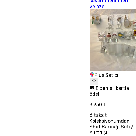
seyahatlerimden
ve özel
Plus Satıcı
Elden al, kartla
öde!
3.950 TL
6
taksit
Koleksiyonumdan
Shot Bardağı Seti /
Yurtdışı