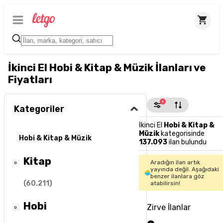
İkinci El Hobi & Kitap & Müzik İlanları ve
Fiyatları
1
Kategoriler
İkinci El
Hobi & Kitap &
Müzik
kategorisinde
Hobi & Kitap & Müzik
137.093
ilan bulundu
Kitap
Aradığın ilan artık
yayında değil. Aşağıdaki
benzer ilanlara göz
(
60.211
)
atabilirsin!
Hobi
Zirve İlanlar