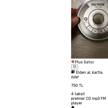
Plus Satıcı
Elden al, kartla
öde!
750 TL
4
taksit
premier CD mp3 FM
player