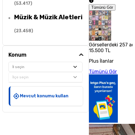
(
53.417
)
Tümünü Gör
Müzik & Müzik Aletleri
(
23.458
)
Görsellerdeki 257 ade
15.500 TL
Konum
Plus İlanlar
İl seçin
Tümünü Gör
İlçe seçin
Mevcut konumu kullan