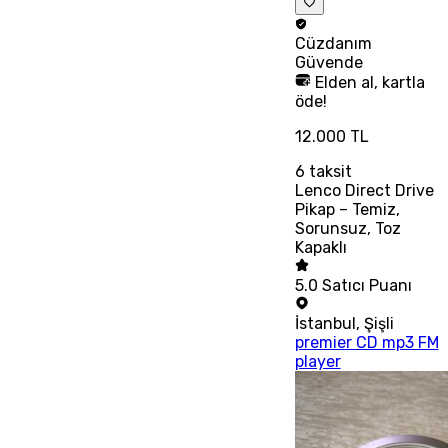
Cüzdanım
Güvende
Elden al, kartla
öde!
12.000 TL
6
taksit
Lenco Direct Drive
Pikap – Temiz,
Sorunsuz, Toz
Kapaklı
5.0
Satıcı Puanı
İstanbul
,
Şişli
premier CD mp3 FM
player