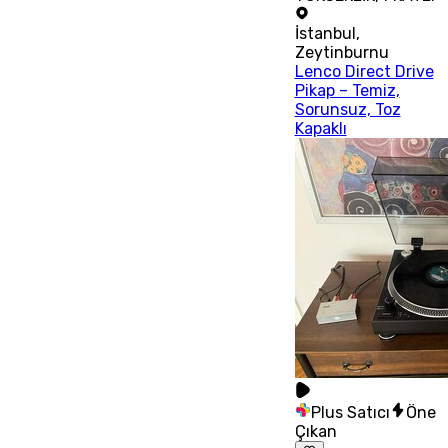
İstanbul
,
Zeytinburnu
Lenco Direct Drive
Pikap – Temiz,
Sorunsuz, Toz
Kapaklı
Plus Satıcı
Öne
Çıkan