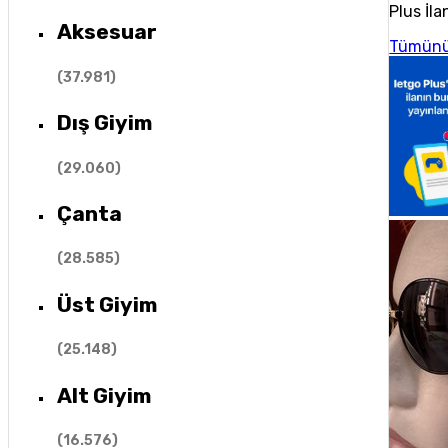
Plus İla
Aksesuar
Tümünü
(
37.981
)
Dış Giyim
(
29.060
)
Çanta
(
28.585
)
Üst Giyim
(
25.148
)
Alt Giyim
(
16.576
)