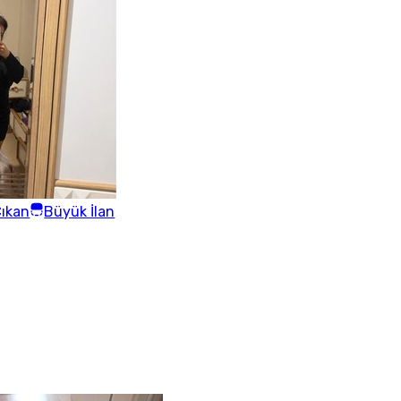
ıkan
Büyük İlan