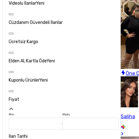
Videolu İlanlar
Yeni
Cüzdanım Güvendeli İlanlar
Ücretsiz Kargo
Elden Al, Kartla Öde
Yeni
Öne Ç
Kuponlu Ürünler
Yeni
Fiyat
Min
Maks
Saliha
İlan Tarihi