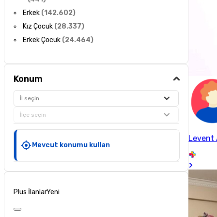
Erkek
(
142.602
)
Kız Çocuk
(
28.337
)
Erkek Çocuk
(
24.464
)
Konum
İl seçin
İlçe seçin
Levent
Mevcut konumu kullan
Plus İlanlar
Yeni