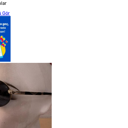
nlar
 Gör