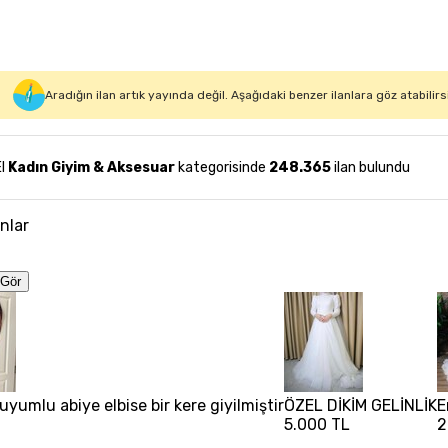
Aradığın ilan artık yayında değil. Aşağıdaki benzer ilanlara göz atabilirs
El
Kadın Giyim & Aksesuar
kategorisinde
248.365
ilan bulundu
anlar
Gör
uyumlu abiye elbise bir kere giyilmiştir
ÖZEL DİKİM GELİNLİK
E
5.000 TL
2