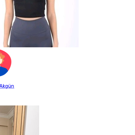
 Akgün