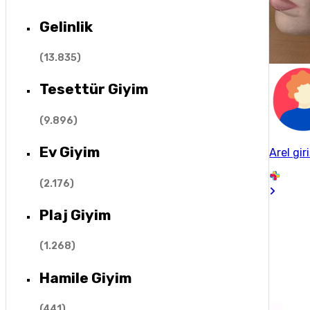
Gelinlik
(
13.835
)
Tesettür Giyim
(
9.896
)
Ev Giyim
Arel gir
(
2.176
)
Plaj Giyim
(
1.268
)
Hamile Giyim
(
441
)