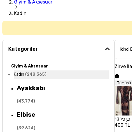
Giyim & Aksesuar
Kadın
Kategoriler
İkinci 
Zirve İl
Giyim & Aksesuar
Kadın
(
248.365
)
Tümünü 
Ayakkabı
(
43.774
)
Elbise
13 Yaşa 
400 TL
(
39.624
)