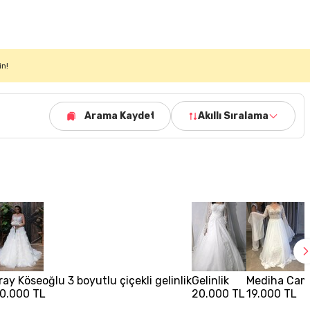
in!
Arama Kaydet
Akıllı Sıralama
ray Köseoğlu 3 boyutlu çiçekli gelinlik
Gelinlik
Mediha Camb
0.000 TL
20.000 TL
19.000 TL