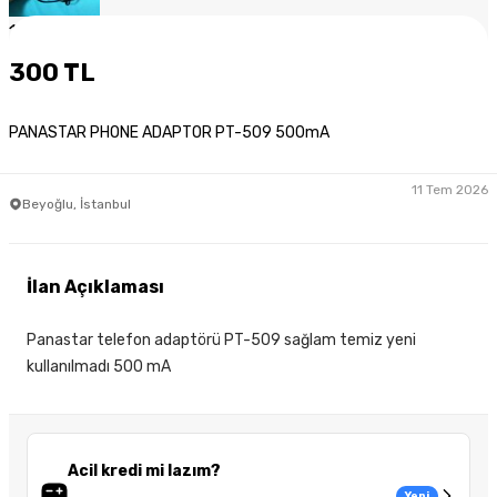
1
/
4
300 TL
PANASTAR PHONE ADAPTOR PT-509 500mA
11 Tem 2026
Beyoğlu, İstanbul
İlan Açıklaması
Panastar telefon adaptörü PT-509 sağlam temiz yeni
kullanılmadı 500 mA
Acil kredi mi lazım?
Yeni