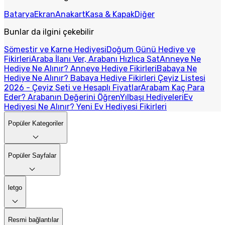
Batarya
Ekran
Anakart
Kasa & Kapak
Diğer
Bunlar da ilgini çekebilir
Sömestir ve Karne Hediyesi
Doğum Günü Hediye ve
Fikirleri
Araba İlanı Ver, Arabanı Hızlıca Sat
Anneye Ne
Hediye Ne Alınır? Anneye Hediye Fikirleri
Babaya Ne
Hediye Ne Alınır? Babaya Hediye Fikirleri
Çeyiz Listesi
2026 - Çeyiz Seti ve Hesaplı Fiyatlar
Arabam Kaç Para
Eder? Arabanın Değerini Öğren
Yılbaşı Hediyeleri
Ev
Hediyesi Ne Alınır? Yeni Ev Hediyesi Fikirleri
Popüler Kategoriler
Popüler Sayfalar
letgo
Resmi bağlantılar