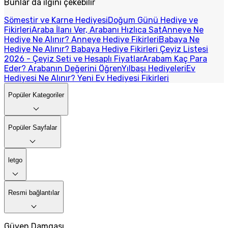
Bunlar da ilgini çekebilir
Sömestir ve Karne Hediyesi
Doğum Günü Hediye ve
Fikirleri
Araba İlanı Ver, Arabanı Hızlıca Sat
Anneye Ne
Hediye Ne Alınır? Anneye Hediye Fikirleri
Babaya Ne
Hediye Ne Alınır? Babaya Hediye Fikirleri
Çeyiz Listesi
2026 - Çeyiz Seti ve Hesaplı Fiyatlar
Arabam Kaç Para
Eder? Arabanın Değerini Öğren
Yılbaşı Hediyeleri
Ev
Hediyesi Ne Alınır? Yeni Ev Hediyesi Fikirleri
Popüler Kategoriler
Popüler Sayfalar
letgo
Resmi bağlantılar
Güven Damgası