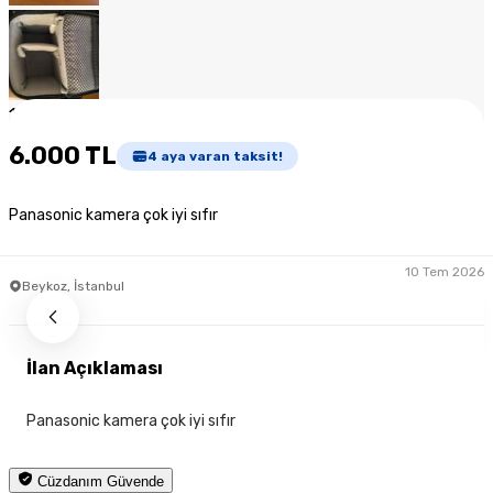
1
/
8
6.000 TL
4
aya varan taksit!
Panasonic kamera çok iyi sıfır
10 Tem 2026
Beykoz, İstanbul
İlan Açıklaması
Panasonic kamera çok iyi sıfır
Cüzdanım Güvende