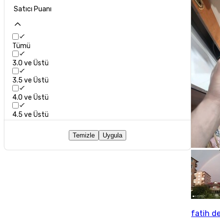
Satıcı Puanı
Tümü
3.0 ve Üstü
3.5 ve Üstü
4.0 ve Üstü
4.5 ve Üstü
Temizle
Uygula
fatih d