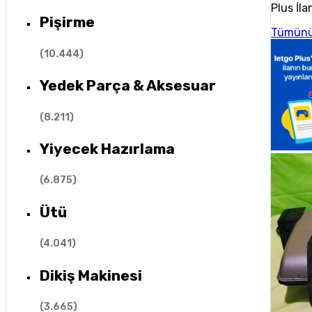
Plus İla
Pişirme
Tümünü
(
10.444
)
Yedek Parça & Aksesuar
(
8.211
)
Yiyecek Hazırlama
(
6.875
)
Ütü
(
4.041
)
Dikiş Makinesi
(
3.665
)