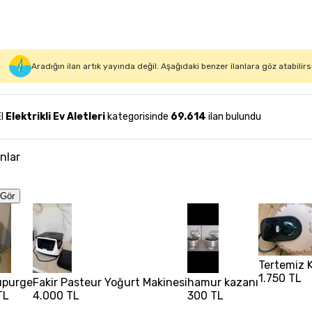
Aradığın ilan artık yayında değil. Aşağıdaki benzer ilanlara göz atabilirs
El
Elektrikli Ev Aletleri
kategorisinde
69.614
ilan bulundu
anlar
Gör
Tertemiz 
1.750 TL
upurge
Fakir Pasteur Yoğurt Makinesi
hamur kazanı
TL
4.000 TL
300 TL