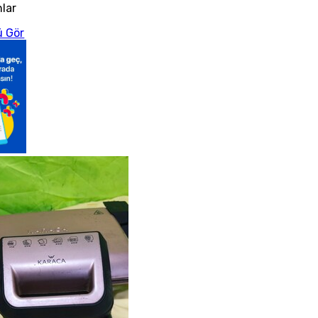
nlar
 Gör