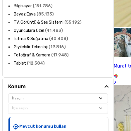
Bilgisayar
(
151.786
)
Beyaz Eşya
(
85.133
)
TV, Görüntü & Ses Sistemi
(
55.192
)
Oyunculara Özel
(
41.483
)
Isıtma & Soğutma
(
40.408
)
Giyilebilir Teknoloji
(
19.816
)
Fotoğraf & Kamera
(
17.948
)
Tablet
(
12.584
)
Murat 
Konum
İl seçin
İlçe seçin
Mevcut konumu kullan