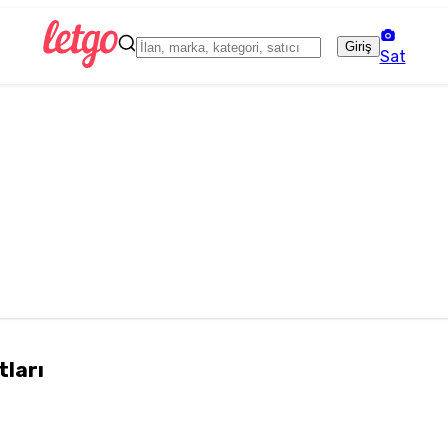
Giriş
Sat
tları