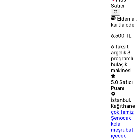
Satıcı
Elden al,
kartla öde!
6.500 TL
6
taksit
arçelik 3
programlı
bulaşık
makinesi
5.0
Satıcı
Puanı
İstanbul
,
Kağıthane
çok temiz
Şenocak
kola
meşrubat
içecek