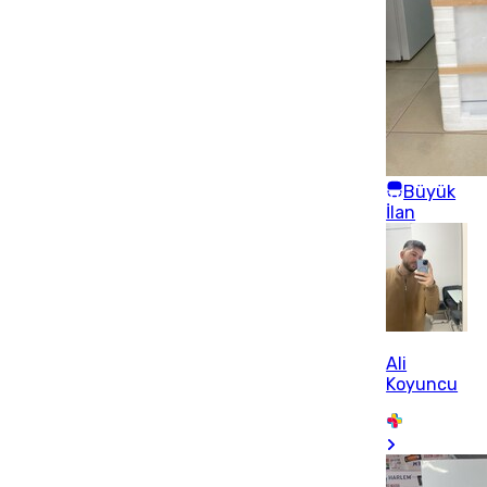
Büyük
İlan
Ali
Koyuncu