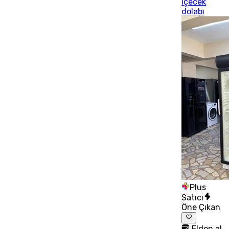
içecek
dolabı
Plus
Satıcı
Öne Çıkan
Elden al,