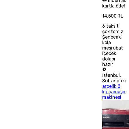
Elden al,
kartla öde!
14.500 TL
6
taksit
çok temiz
Şenocak
kola
meşrubat
içecek
dolabı
hazır
İstanbul
,
Sultangazi
arçelik 8
kg çamaşır
makinesi