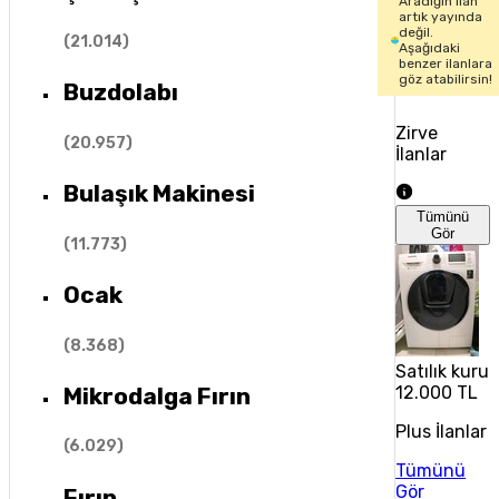
Aradığın ilan
artık yayında
değil.
(
21.014
)
Aşağıdaki
benzer ilanlara
göz atabilirsin!
Buzdolabı
Zirve
(
20.957
)
İlanlar
Bulaşık Makinesi
Tümünü
Gör
(
11.773
)
Ocak
(
8.368
)
Satılık kuru
Mikrodalga Fırın
12.000 TL
Plus İlanlar
(
6.029
)
Tümünü
Gör
Fırın