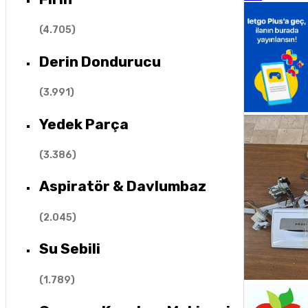
(
4.705
)
Derin Dondurucu
(
3.991
)
Yedek Parça
(
3.386
)
Aspiratör & Davlumbaz
(
2.045
)
Su Sebili
(
1.789
)