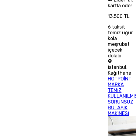
kartla öde!
13.500 TL
6
taksit
temiz uğur
kola
meşrubat
içecek
dolabı
İstanbul
,
Kağıthane
HOTPOİNT
MARKA
TEMİZ
KULLANILMI
SORUNSUZ
BULAŞIK
MAKİNESİ