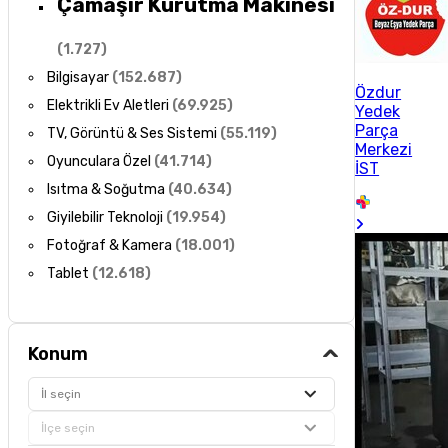
Çamaşır Kurutma Makinesi
(
1.727
)
Bilgisayar
(
152.687
)
Özdur
Elektrikli Ev Aletleri
(
69.925
)
Yedek
Parça
TV, Görüntü & Ses Sistemi
(
55.119
)
Merkezi
Oyunculara Özel
(
41.714
)
İST
Isıtma & Soğutma
(
40.634
)
Giyilebilir Teknoloji
(
19.954
)
Fotoğraf & Kamera
(
18.001
)
Tablet
(
12.618
)
Konum
İl seçin
İlçe seçin