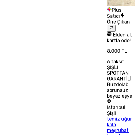
Plus
Satıcı
Öne Çıkan
Elden al,
kartla öde!
8.000 TL
6
taksit
ŞİŞLİ
SPOTTAN
GARANTİLİ
Buzdolabı
sorunsuz
beyaz eşya
İstanbul
,
Şişli
temiz uğur
kola
meşrubat