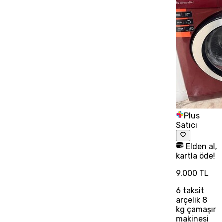
Plus
Satıcı
Elden al,
kartla öde!
9.000 TL
6
taksit
arçelik 8
kg çamaşır
makinesi