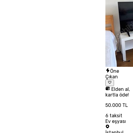
Öne
Çıkan
Elden al,
kartla öde!
50.000 TL
6
taksit
Ev eşyası
İstanbul
,