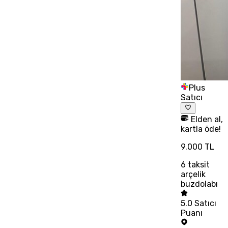
Plus
Satıcı
Elden al,
kartla öde!
9.000 TL
6
taksit
arçelik
buzdolabı
5.0
Satıcı
Puanı