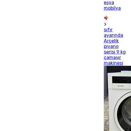
eşya
mobilya
sıfır
ayarında
Arçelik
piyano
serisi 9 kg
çamaşır
makinesi