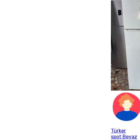
Türker
spot Beyaz