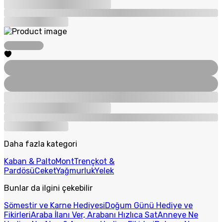
Daha fazla kategori
Kaban & Palto
Mont
Trençkot &
Pardösü
Ceket
Yağmurluk
Yelek
Bunlar da ilgini çekebilir
Sömestir ve Karne Hediyesi
Doğum Günü Hediye ve
Fikirleri
Araba İlanı Ver, Arabanı Hızlıca Sat
Anneye Ne