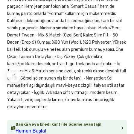
parçadır. Hem jean pantolonlarla "Smart Casual" hem de
kumaş pantolonlarla "Formal" kullanım için mükemmeldir.
Kalitesini dokunduğunuz anda hissedeceğiniz bir, tam bir stil
sahibi parçasıdır. Alıcısına şimdiden hayırlı olsun. Marka/Seri:
Damat Tween - Mix & Match (Özel Seri) Kalıp: Slim Fit - 50
Beden (Drop 6) Kumaş: %80 Yün (Wool), %20 Polyester. Yüksek
kaliteli, tok duruşlu ve nefes alan premium kumaş yapısı. Öne
Çıkan Tasarım Detayları: • Dış Yüzey: Çok şık mikro
kareli/pötikare desenli, antrasit-gri tonlarında asil doku. • İç
Tasarım: Mix & Match serisine özel, çok renkli ekose desenli full
astar (Görsel şölen sunan niş bir detay). • Manşetler: Kol
manşetleri açıldığında şık mavi-beyaz çizgili İtalyan stil astar
detayı çıkar. • İşçilik: Arkadan çift yırtmaçlı, modern kesim.
Yaka altı ve iç ceplerde kırmızı/mavi kontrast ince işçilik
detayları mevcuttur.
Banka veya kredi kartı ile ödeme avantajı!
Hemen Başla!