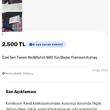
1
/
7
2.500 TL
6
aya varan taksit!
Özel Seri Tween Mic&Match %80 Yün Blazer Premium Kumaş
6 Ağu 2026
Yenimahalle, Ankara
İlan Açıklaması
Kondisyon: Kendi koleksiyonumdan, kusursuz durumda. Hiçbir
defosu (leke, sökük, aşınma) bulunmayan, sıfır ayarında bir