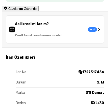
Cüzdanım Güvende
Acil kredi mi lazım?
Yeni
Kredi fırsatlarını hemen incele!
İlan Özellikleri
İlan No
1727317456
Durum
2. El
Marka
D'S Damat
Beden
5XL/50