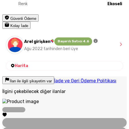
Renk
Ekoseli
Güvenli Ödeme
Kolay İade
Arel girişken
Başarılı Satıcı 4.6
Ağu 2022 tarihinden beri üye
Harita
İade ve Geri Ödeme Politikası
İlan ile ilgili şikayetim var
İlgini çekebilecek diğer ilanlar