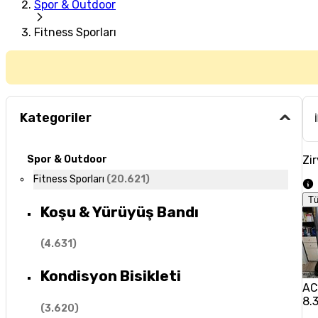
Spor & Outdoor
Fitness Sporları
Kategoriler
Zir
Spor & Outdoor
Fitness Sporları
(
20.621
)
T
Koşu & Yürüyüş Bandı
(
4.631
)
Kondisyon Bisikleti
AC
8.
(
3.620
)