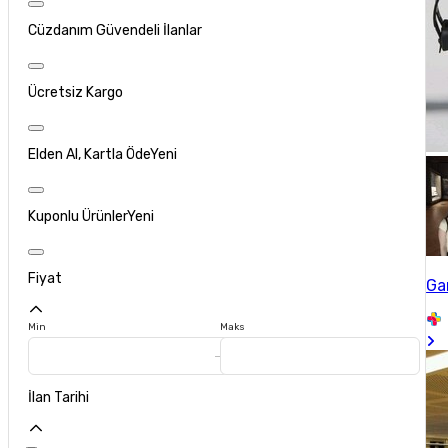
Cüzdanım Güvendeli İlanlar
Ücretsiz Kargo
Elden Al, Kartla Öde
Yeni
Kuponlu Ürünler
Yeni
Fiyat
Ga
Min
Maks
İlan Tarihi