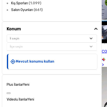
Kış Sporları
(
1.099
)
Salon Oyunları
(
661
)
Konum
İl seçin
İlçe seçin
CO
Mevcut konumu kullan
Plus İlanlar
Yeni
Videolu İlanlar
Yeni