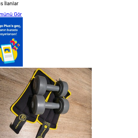
s İlanlar
münü Gör