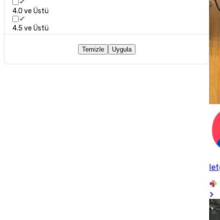
4.0 ve Üstü
4.5 ve Üstü
Temizle
Uygula
let