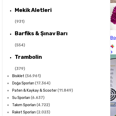
Mekik Aletleri
(
931
)
Barfiks & Şınav Barı
Bo
(
554
)
Trambolin
(
379
)
Bisiklet
(
56.961
)
Doğa Sporları
(
17.364
)
Paten & Kaykay & Scooter
(
11.849
)
Su Sporları
(
6.637
)
Takım Sporları
(
4.722
)
Raket Sporları
(
2.023
)