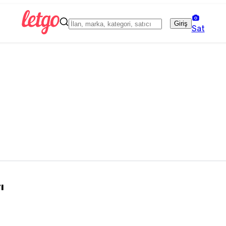
Giriş
Sat
ı