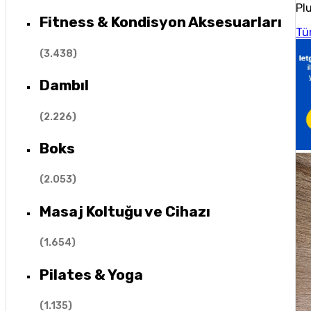
Plu
Fitness & Kondisyon Aksesuarları
Tü
(
3.438
)
Dambıl
(
2.226
)
Boks
(
2.053
)
Masaj Koltuğu ve Cihazı
(
1.654
)
Pilates & Yoga
(
1.135
)