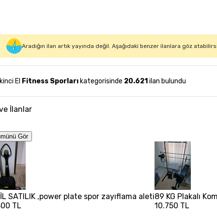
Aradığın ilan artık yayında değil. Aşağıdaki benzer ilanlara göz atabilirs
İkinci El
Fitness Sporları
kategorisinde
20.621
ilan bulundu
ve İlanlar
ümünü Gör
İL SATILIK ,power plate spor zayıflama aleti
89 KG Plakalı Kom
300 TL
10.750 TL