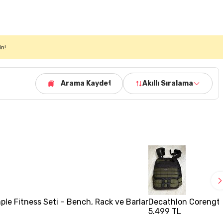
in!
Arama Kaydet
Akıllı Sıralama
ple Fitness Seti – Bench, Rack ve Barlar
Decathlon Corength 1
5.499 TL