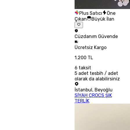
Plus Satıcı
Öne
Çıkan
Büyük İlan
Cüzdanım
Güvende
Ücretsiz
Kargo
1.200 TL
6
taksit
5 adet tesbih / adet
olarak da alabilirsiniz
İstanbul
,
Beyoğlu
SİYAH CROCS ŞIK
TERLİK