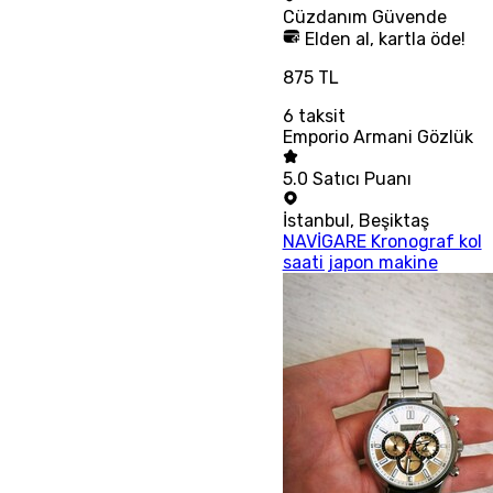
Cüzdanım
Güvende
Elden al, kartla öde!
875 TL
6
taksit
Emporio Armani Gözlük
5.0
Satıcı Puanı
İstanbul
,
Beşiktaş
NAVİGARE Kronograf kol
saati japon makine