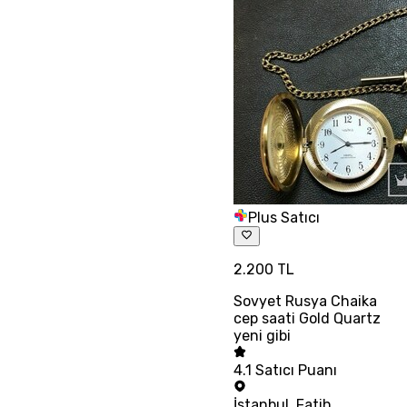
Plus Satıcı
2.200 TL
Sovyet Rusya Chaika
cep saati Gold Quartz
yeni gibi
4.1
Satıcı Puanı
İstanbul
,
Fatih