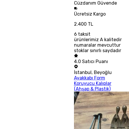
Cüzdanım
Güvende
Ücretsiz
Kargo
2.400 TL
6
taksit
ürünlerimiz A kalitedir
numaralar mevcuttur
stoklar sınırlı saydadır
4.0
Satıcı Puanı
İstanbul
,
Beyoğlu
Ayakkabı Form
Koruyucu Kalıplar
(Ahşap & Plastik)