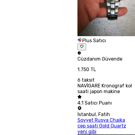
Plus Satıcı
Cüzdanım
Güvende
1.750 TL
6
taksit
NAVİGARE Kronograf kol
saati japon makine
4.1
Satıcı Puanı
İstanbul
,
Fatih
Sovyet Rusya Chaika
cep saati Gold Quartz
yeni gibi