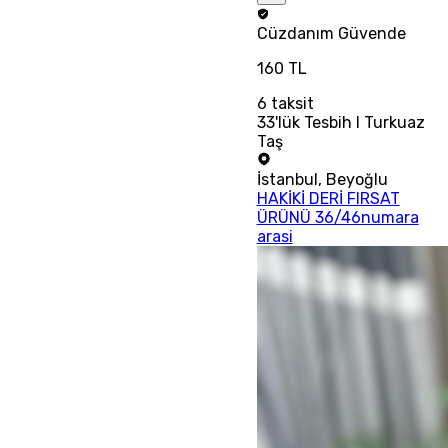
Cüzdanım
Güvende
160 TL
6
taksit
33'lük Tesbih I Turkuaz
Taş
İstanbul
,
Beyoğlu
HAKİKİ DERİ FIRSAT
ÜRÜNÜ 36/46numara
arasi