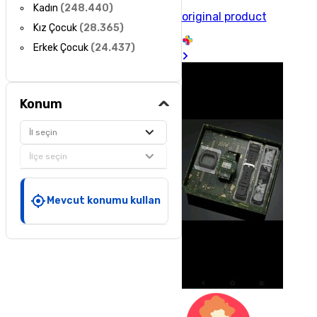
Kadın
(
248.440
)
original product
Kız Çocuk
(
28.365
)
Erkek Çocuk
(
24.437
)
Konum
İl seçin
İlçe seçin
Mevcut konumu kullan