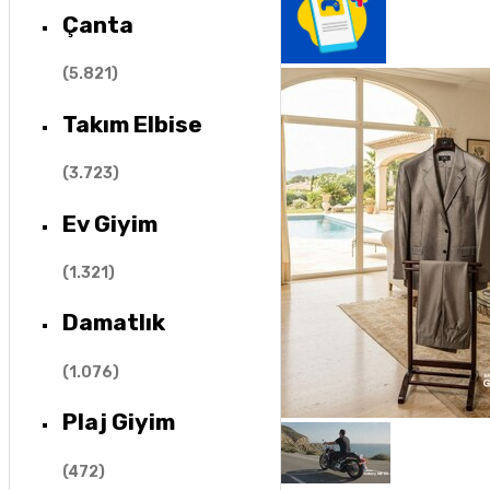
Çanta
(
5.821
)
Takım Elbise
(
3.723
)
Ev Giyim
(
1.321
)
Damatlık
(
1.076
)
Plaj Giyim
(
472
)