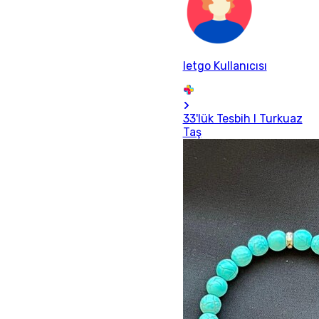
letgo Kullanıcısı
33'lük Tesbih I Turkuaz
Taş