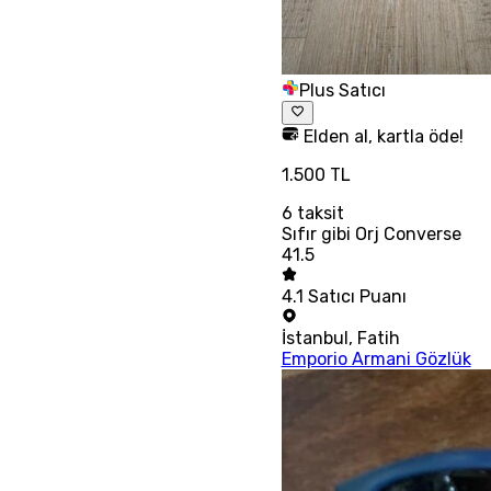
Plus Satıcı
Elden al, kartla öde!
1.500 TL
6
taksit
Sıfır gibi Orj Converse
41.5
4.1
Satıcı Puanı
İstanbul
,
Fatih
Emporio Armani Gözlük