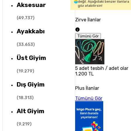
değil. Aşağıdaki benzer ilanlara
Aksesuar
göz atabilirsin!
(
49.737
)
Zirve İlanlar
Ayakkabı
Tümünü Gör
(
33.653
)
Üst Giyim
5 adet tesbih / adet olarak
(
19.279
)
1.200 TL
Dış Giyim
Plus İlanlar
(
18.313
)
Tümünü Gör
Alt Giyim
(
9.219
)