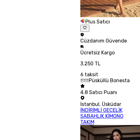
Plus Satıcı
Cüzdanım
Güvende
Ücretsiz
Kargo
3.250 TL
6
taksit
‼‼‼Püsküllü Bonesta
4.8
Satıcı Puanı
İstanbul
,
Üsküdar
İNDİRİMLİ GECELİK
SABAHLIK KİMONO
TAKIM