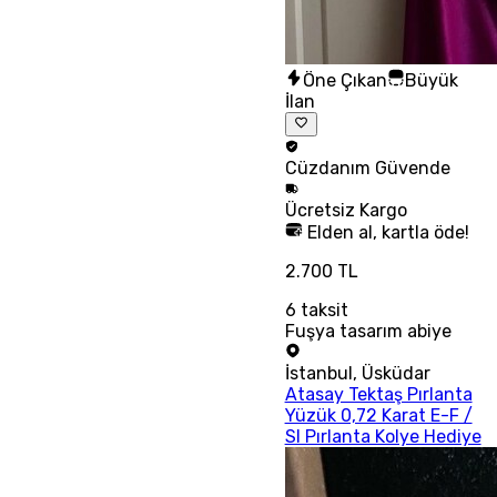
Öne Çıkan
Büyük
İlan
Cüzdanım
Güvende
Ücretsiz
Kargo
Elden al, kartla öde!
2.700 TL
6
taksit
Fuşya tasarım abiye
İstanbul
,
Üsküdar
Atasay Tektaş Pırlanta
Yüzük 0,72 Karat E-F /
SI Pırlanta Kolye Hediye