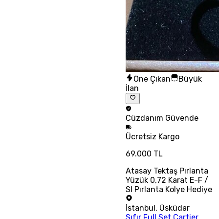
Öne Çıkan
Büyük
İlan
Cüzdanım
Güvende
Ücretsiz
Kargo
69.000 TL
Atasay Tektaş Pırlanta
Yüzük 0,72 Karat E-F /
SI Pırlanta Kolye Hediye
İstanbul
,
Üsküdar
Sıfır Full Set Cartier