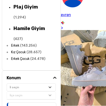
Plaj Giyim
evren
(
1.294
)
Hamile Giyim
(
427
)
Erkek
(
143.256
)
Kız Çocuk
(
28.657
)
Erkek Çocuk
(
24.478
)
Konum
İl seçin
İlçe seçin