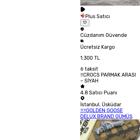
Plus Satıcı
Cüzdanım
Güvende
Ücretsiz
Kargo
1.300 TL
6
taksit
‼CROCS PARMAK ARASI
– SİYAH
4.8
Satıcı Puanı
İstanbul
,
Üsküdar
‼‼GOLDEN GOOSE
DELUX BRAND GÜMÜŞ