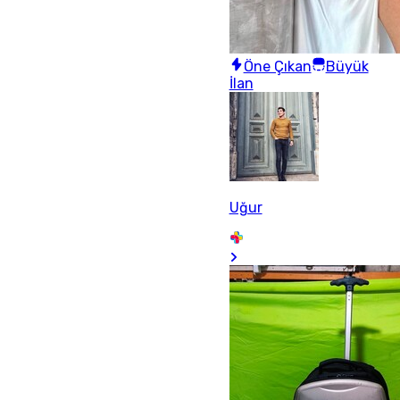
Öne Çıkan
Büyük
İlan
Uğur