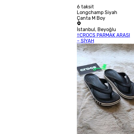
6
taksit
Longchamp Siyah
Çanta M Boy
İstanbul
,
Beyoğlu
‼CROCS PARMAK ARASI
– SİYAH