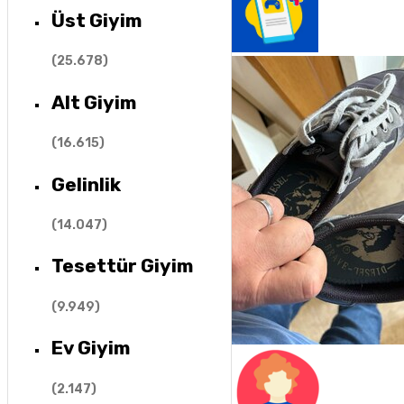
Üst Giyim
(
25.678
)
Alt Giyim
(
16.615
)
Gelinlik
(
14.047
)
Tesettür Giyim
(
9.949
)
Ev Giyim
(
2.147
)