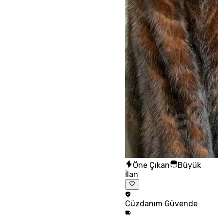
Öne Çıkan
Büyük
İlan
Cüzdanım
Güvende