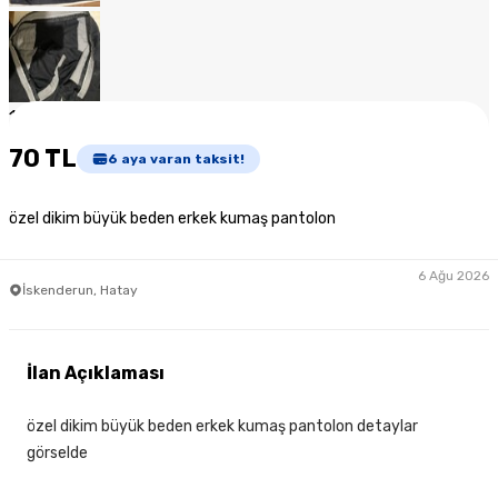
1
/
6
70 TL
6
aya varan taksit!
özel dikim büyük beden erkek kumaş pantolon
6 Ağu 2026
İskenderun, Hatay
İlan Açıklaması
özel dikim büyük beden erkek kumaş pantolon detaylar
görselde