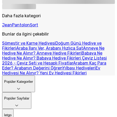
Daha fazla kategori
Jean
Pantolon
Şort
Bunlar da ilgini çekebilir
Sömestir ve Karne Hediyesi
Doğum Günü Hediye ve
Fikirleri
Araba İlanı Ver, Arabanı Hızlıca Sat
Anneye Ne
Hediye Ne Alınır? Anneye Hediye Fikirleri
Babaya Ne
Hediye Ne Alınır? Babaya Hediye Fikirleri
Çeyiz Listesi
2026 - Çeyiz Seti ve Hesaplı Fiyatlar
Arabam Kaç Para
Eder? Arabanın Değerini Öğren
Yılbaşı Hediyeleri
Ev
Hediyesi Ne Alınır? Yeni Ev Hediyesi Fikirleri
Popüler Kategoriler
Popüler Sayfalar
letgo