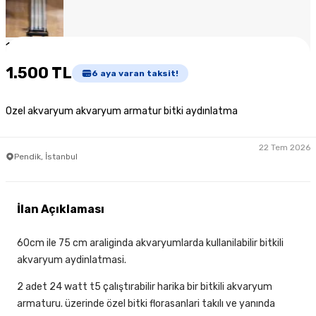
1
/
6
1.500 TL
6
aya varan taksit!
Ozel akvaryum akvaryum armatur bitki aydınlatma
22 Tem 2026
Pendik, İstanbul
İlan Açıklaması
60cm ile 75 cm araliginda akvaryumlarda kullanilabilir bitkili
akvaryum aydinlatmasi.
2 adet 24 watt t5 çalıştırabilir harika bir bitkili akvaryum
armaturu. üzerinde özel bitki florasanlari takılı ve yanında