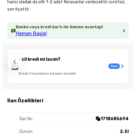
harici oladak da sifir 1-2 adet florasanlar verilecektir ücretsiz.
son fiyattir
Banka veya kredi kartı ile ödeme avantajı!
Hemen Başla!
Acil kredi mi lazım?
Yeni
Kredi fırsatlarını hemen incele!
İlan Özellikleri
İlan No
1718685694
Durum
2. El