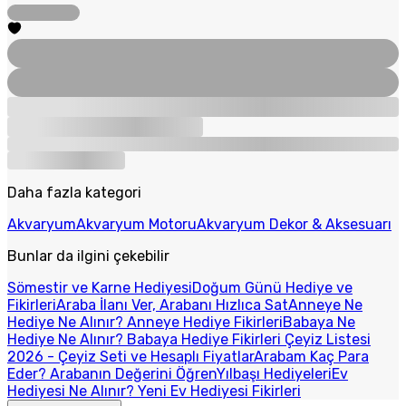
Daha fazla kategori
Akvaryum
Akvaryum Motoru
Akvaryum Dekor & Aksesuarı
Bunlar da ilgini çekebilir
Sömestir ve Karne Hediyesi
Doğum Günü Hediye ve
Fikirleri
Araba İlanı Ver, Arabanı Hızlıca Sat
Anneye Ne
Hediye Ne Alınır? Anneye Hediye Fikirleri
Babaya Ne
Hediye Ne Alınır? Babaya Hediye Fikirleri
Çeyiz Listesi
2026 - Çeyiz Seti ve Hesaplı Fiyatlar
Arabam Kaç Para
Eder? Arabanın Değerini Öğren
Yılbaşı Hediyeleri
Ev
Hediyesi Ne Alınır? Yeni Ev Hediyesi Fikirleri