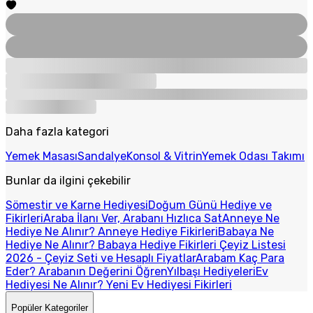
Daha fazla kategori
Yemek Masası
Sandalye
Konsol & Vitrin
Yemek Odası Takımı
Bunlar da ilgini çekebilir
Sömestir ve Karne Hediyesi
Doğum Günü Hediye ve
Fikirleri
Araba İlanı Ver, Arabanı Hızlıca Sat
Anneye Ne
Hediye Ne Alınır? Anneye Hediye Fikirleri
Babaya Ne
Hediye Ne Alınır? Babaya Hediye Fikirleri
Çeyiz Listesi
2026 - Çeyiz Seti ve Hesaplı Fiyatlar
Arabam Kaç Para
Eder? Arabanın Değerini Öğren
Yılbaşı Hediyeleri
Ev
Hediyesi Ne Alınır? Yeni Ev Hediyesi Fikirleri
Popüler Kategoriler