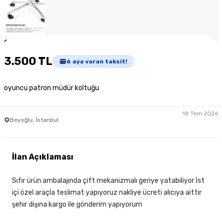
1
/
5
3.500 TL
6
aya varan taksit!
oyuncu patron müdür koltuğu
18 Tem 2026
Beyoğlu, İstanbul
İlan Açıklaması
Sıfır ürün ambalajında çift mekanizmalı geriye yatabiliyor İst
içi özel araçla teslimat yapıyoruz nakliye ücreti alıcıya aittir
şehir dışına kargo ile gönderim yapıyorum