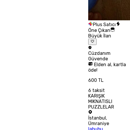
Plus Satıcı
Öne Çıkan
Büyük İlan
Cüzdanım
Güvende
Elden al, kartla
öde!
600 TL
6
taksit
KARIŞIK
MIKNATISLI
PUZZLELAR
İstanbul
,
Ümraniye
labubu