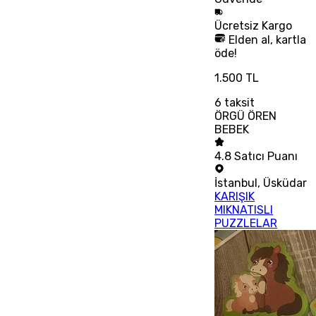
Ücretsiz
Kargo
Elden al, kartla
öde!
1.500 TL
6
taksit
ÖRGÜ ÖREN
BEBEK
4.8
Satıcı Puanı
İstanbul
,
Üsküdar
KARIŞIK
MIKNATISLI
PUZZLELAR