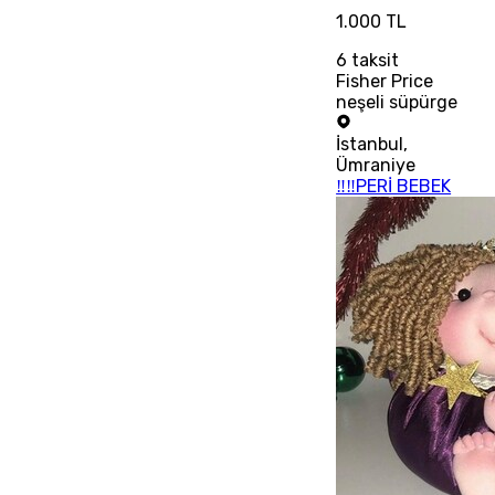
1.000 TL
6
taksit
Fisher Price
neşeli süpürge
İstanbul
,
Ümraniye
‼‼PERİ BEBEK