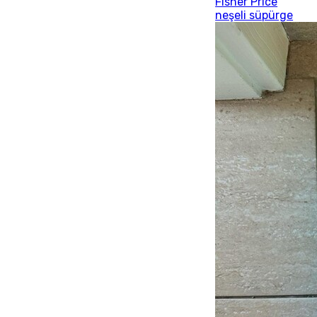
Fisher Price
neşeli süpürge