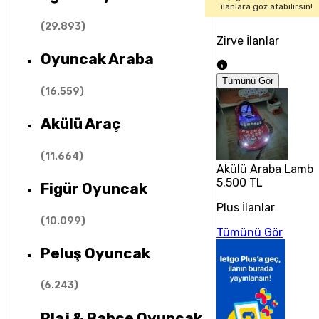
ilanlara göz atabilirsin!
(
29.893
)
Zirve İlanlar
Oyuncak Araba
Tümünü Gör
(
16.559
)
Akülü Araç
(
11.664
)
Akülü Araba Lambo
5.500 TL
Figür Oyuncak
Plus İlanlar
(
10.099
)
Tümünü Gör
Peluş Oyuncak
(
6.243
)
Plaj & Bahçe Oyuncak