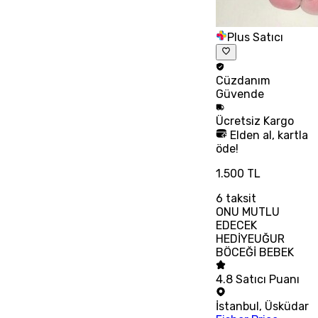
Plus Satıcı
Cüzdanım
Güvende
Ücretsiz
Kargo
Elden al, kartla
öde!
1.500 TL
6
taksit
ONU MUTLU
EDECEK
HEDİYEUĞUR
BÖCEĞİ BEBEK
4.8
Satıcı Puanı
İstanbul
,
Üsküdar