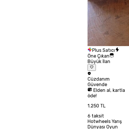
Plus Satıcı
Öne Çıkan
Büyük İlan
Cüzdanım
Güvende
Elden al, kartla
öde!
1.250 TL
6
taksit
Hotwheels Yarış
Dünyası Oyun