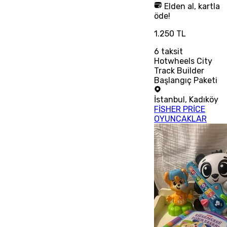
Elden al, kartla
öde!
1.250 TL
6
taksit
Hotwheels City
Track Builder
Başlangıç Paketi
İstanbul
,
Kadıköy
FİSHER PRİCE
OYUNCAKLAR