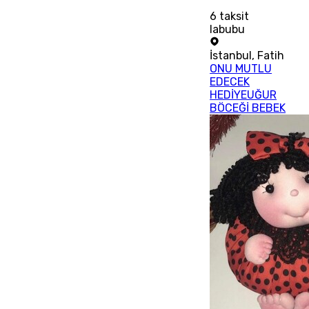
6
taksit
labubu
İstanbul
,
Fatih
ONU MUTLU
EDECEK
HEDİYEUĞUR
BÖCEĞİ BEBEK