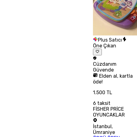
Plus Satıcı
Öne Çıkan
Cüzdanım
Güvende
Elden al, kartla
öde!
1.500 TL
6
taksit
FİSHER PRİCE
OYUNCAKLAR
İstanbul
,
Ümraniye