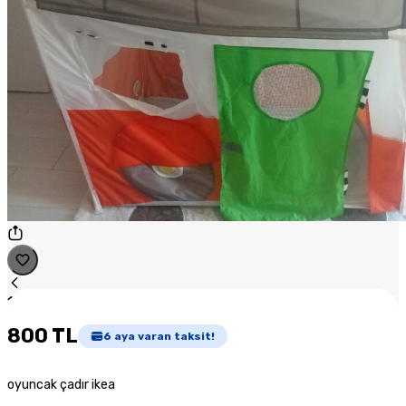
1
/
1
800 TL
6
aya varan taksit!
oyuncak çadır ikea