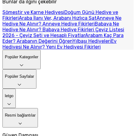
Bunlar da ilgini çekebilir
Sömestir ve Karne Hediyesi
Doğum Günü Hediye ve
Fikirleri
Araba İlanı Ver, Arabanı Hızlıca Sat
Anneye Ne
Hediye Ne Alınır? Anneye Hediye Fikirleri
Babaya Ne
Hediye Ne Alınır? Babaya Hediye Fikirleri
Çeyiz Listesi
2026 - Çeyiz Seti ve Hesaplı Fiyatlar
Arabam Kaç Para
Eder? Arabanın Değerini Öğren
Yılbaşı Hediyeleri
Ev
Hediyesi Ne Alınır? Yeni Ev Hediyesi Fikirleri
Popüler Kategoriler
Popüler Sayfalar
letgo
Resmi bağlantılar
Güven Damgası