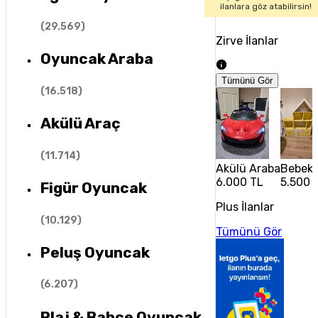
ilanlara göz atabilirsin!
(
29.569
)
Zirve İlanlar
Oyuncak Araba
Tümünü Gör
(
16.518
)
Akülü Araç
(
11.714
)
Akülü Araba
Bebek 
6.000 TL
5.500 
Figür Oyuncak
Plus İlanlar
(
10.129
)
Tümünü Gör
Peluş Oyuncak
(
6.207
)
Plaj & Bahçe Oyuncak