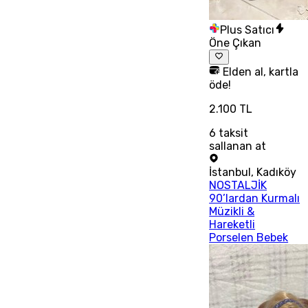
Plus Satıcı
Öne Çıkan
Elden al, kartla
öde!
2.100 TL
6
taksit
sallanan at
İstanbul
,
Kadıköy
NOSTALJİK
90’lardan Kurmalı
Müzikli &
Hareketli
Porselen Bebek