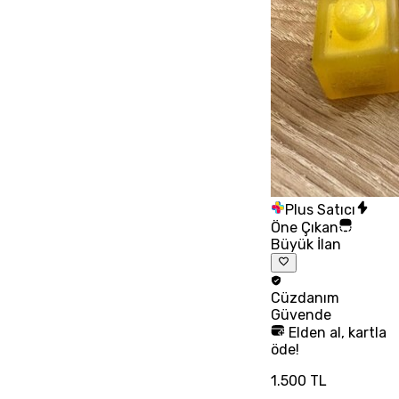
Plus Satıcı
Öne Çıkan
Büyük İlan
Cüzdanım
Güvende
Elden al, kartla
öde!
1.500 TL