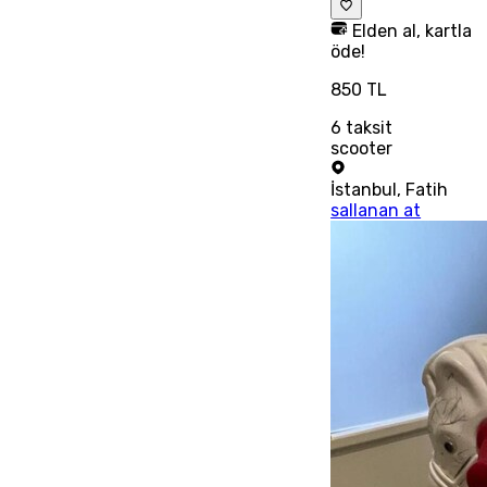
Elden al, kartla
öde!
850 TL
6
taksit
scooter
İstanbul
,
Fatih
sallanan at