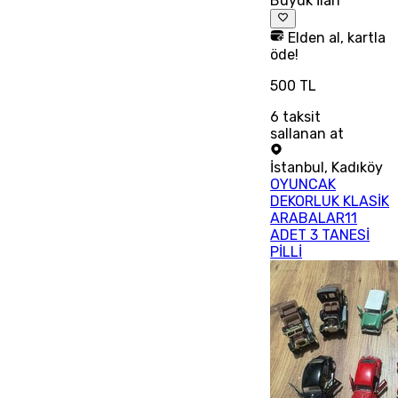
Büyük İlan
Elden al, kartla
öde!
500 TL
6
taksit
sallanan at
İstanbul
,
Kadıköy
OYUNCAK
DEKORLUK KLASİK
ARABALAR11
ADET 3 TANESİ
PİLLİ