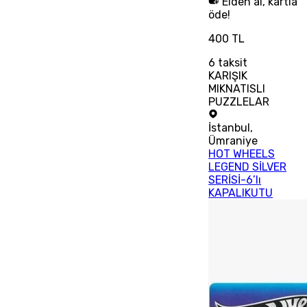
Elden al, kartla
öde!
400 TL
6
taksit
KARIŞIK
MIKNATISLI
PUZZLELAR
İstanbul
,
Ümraniye
HOT WHEELS
LEGEND SİLVER
SERİSİ-6’lı
KAPALIKUTU