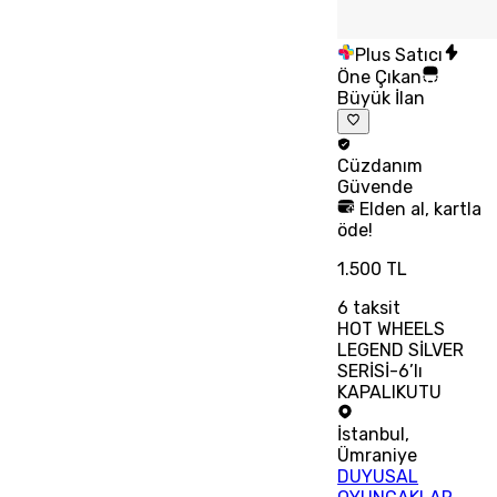
Plus Satıcı
Öne Çıkan
Büyük İlan
Cüzdanım
Güvende
Elden al, kartla
öde!
1.500 TL
6
taksit
HOT WHEELS
LEGEND SİLVER
SERİSİ-6’lı
KAPALIKUTU
İstanbul
,
Ümraniye
DUYUSAL