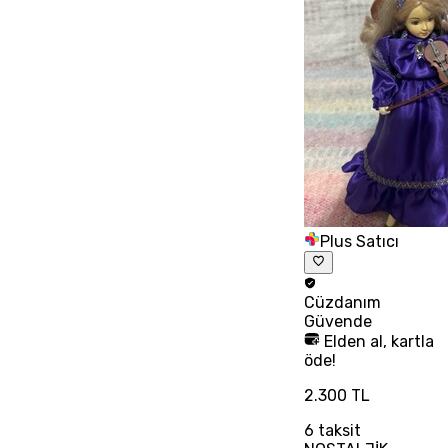
Plus Satıcı
Cüzdanım
Güvende
Elden al, kartla
öde!
2.300 TL
6
taksit