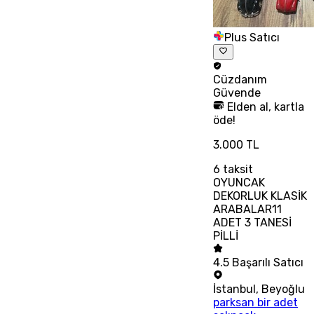
Plus Satıcı
Cüzdanım
Güvende
Elden al, kartla
öde!
3.000 TL
6
taksit
OYUNCAK
DEKORLUK KLASİK
ARABALAR11
ADET 3 TANESİ
PİLLİ
4.5
Başarılı Satıcı
İstanbul
,
Beyoğlu
parksan bir adet