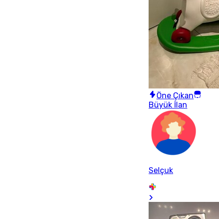
Öne Çıkan
Büyük İlan
Selçuk