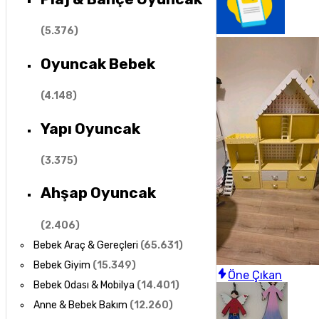
(
5.376
)
Oyuncak Bebek
(
4.148
)
Yapı Oyuncak
(
3.375
)
Ahşap Oyuncak
(
2.406
)
Bebek Araç & Gereçleri
(
65.631
)
Bebek Giyim
(
15.349
)
Öne Çıkan
Bebek Odası & Mobilya
(
14.401
)
Anne & Bebek Bakım
(
12.260
)