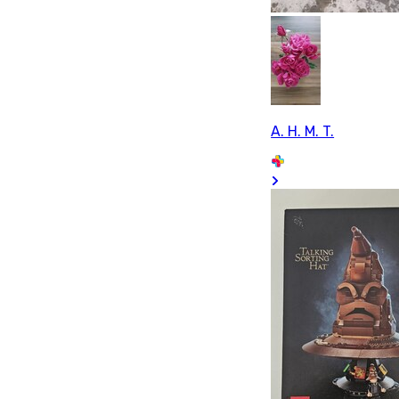
A. H. M. T.