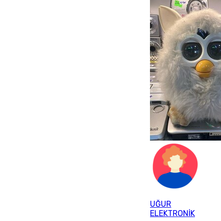
UĞUR
ELEKTRONİK