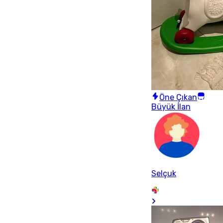
Öne Çıkan
Büyük İlan
Selçuk