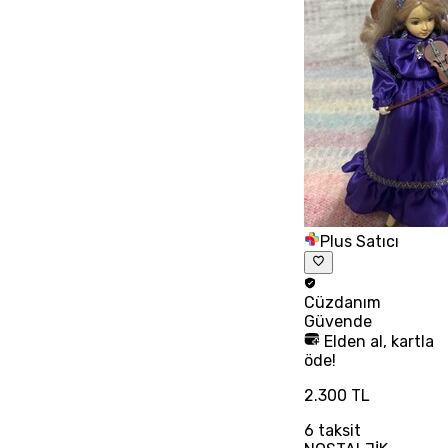
Plus Satıcı
Cüzdanım
Güvende
Elden al, kartla
öde!
2.300 TL
6
taksit