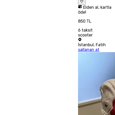
Elden al, kartla
öde!
850 TL
6
taksit
scooter
İstanbul
,
Fatih
sallanan at