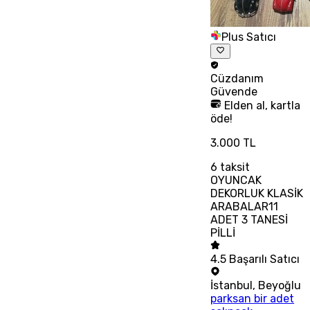
Plus Satıcı
Cüzdanım
Güvende
Elden al, kartla
öde!
3.000 TL
6
taksit
OYUNCAK
DEKORLUK KLASİK
ARABALAR11
ADET 3 TANESİ
PİLLİ
4.5
Başarılı Satıcı
İstanbul
,
Beyoğlu
parksan bir adet