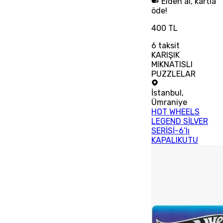
Elden al, kartla
öde!
400 TL
6
taksit
KARIŞIK
MIKNATISLI
PUZZLELAR
İstanbul
,
Ümraniye
HOT WHEELS
LEGEND SİLVER
SERİSİ-6’lı
KAPALIKUTU