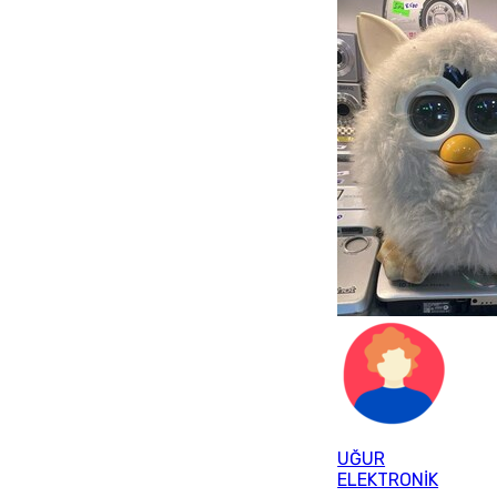
UĞUR
ELEKTRONİK