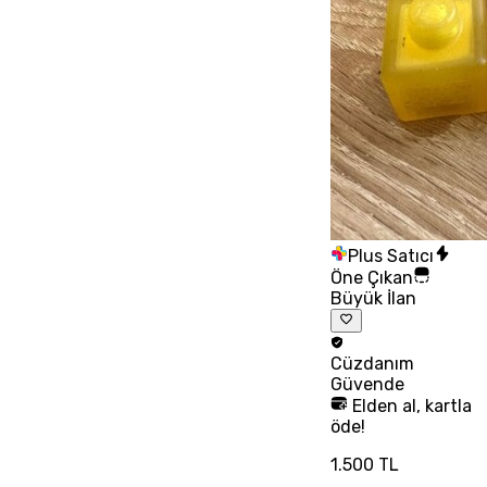
Plus Satıcı
Öne Çıkan
Büyük İlan
Cüzdanım
Güvende
Elden al, kartla
öde!
1.500 TL