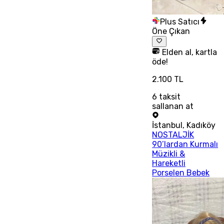
Plus Satıcı
Öne Çıkan
Elden al, kartla
öde!
2.100 TL
6
taksit
sallanan at
İstanbul
,
Kadıköy
NOSTALJİK
90’lardan Kurmalı
Müzikli &
Hareketli
Porselen Bebek