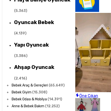
(
5.363
)
Oyuncak Bebek
(
4.139
)
Yapı Oyuncak
(
3.386
)
Ahşap Oyuncak
(
2.416
)
Bebek Araç & Gereçleri
(
65.649
)
Bebek Giyim
(
15.308
)
Öne Çıkan
Bebek Odası & Mobilya
(
14.391
)
Anne & Bebek Bakım
(
12.252
)