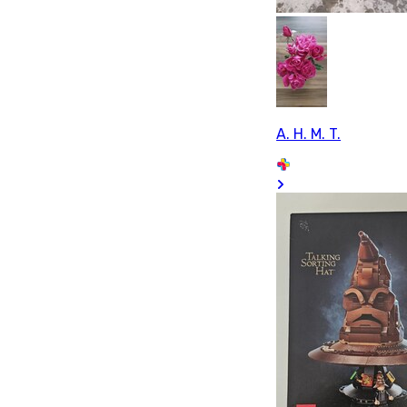
A. H. M. T.