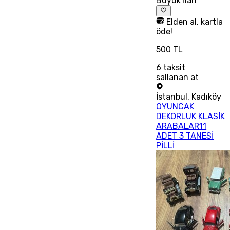
Büyük İlan
Elden al, kartla
öde!
500 TL
6
taksit
sallanan at
İstanbul
,
Kadıköy
OYUNCAK
DEKORLUK KLASİK
ARABALAR11
ADET 3 TANESİ
PİLLİ