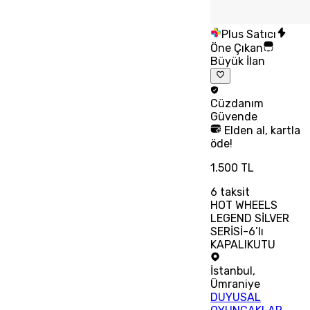
Plus Satıcı
Öne Çıkan
Büyük İlan
Cüzdanım
Güvende
Elden al, kartla
öde!
1.500 TL
6
taksit
HOT WHEELS
LEGEND SİLVER
SERİSİ-6’lı
KAPALIKUTU
İstanbul
,
Ümraniye
DUYUSAL