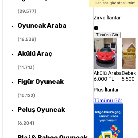
ilanlara göz atabilirsin!
(
29.577
)
Zirve İlanlar
Oyuncak Araba
Tümünü Gör
(
16.538
)
Akülü Araç
(
11.713
)
Akülü Araba
Bebek 
6.000 TL
5.500 
Figür Oyuncak
Plus İlanlar
(
10.122
)
Tümünü Gör
Peluş Oyuncak
(
6.204
)
Plaj & Bahçe Oyuncak