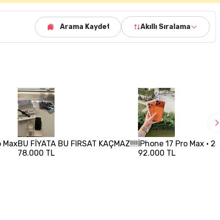
Arama Kaydet
Akıllı Sıralama
o Max
BU FİYATA BU FIRSAT KAÇMAZ!!!!
İPhone 17 Pro Max • 25
78.000 TL
92.000 TL