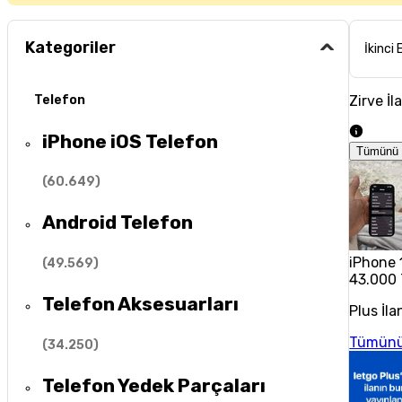
Kategoriler
İkinci 
Zirve İl
Telefon
iPhone iOS Telefon
Tümünü 
(
60.649
)
Android Telefon
iPhone 
(
49.569
)
43.000
Telefon Aksesuarları
Plus İla
Tümünü
(
34.250
)
Telefon Yedek Parçaları