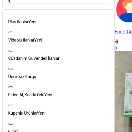
Plus İlanlar
Yeni
Emin Ce
Videolu İlanlar
Yeni
Cüzdanım Güvendeli İlanlar
Ücretsiz Kargo
Elden Al, Kartla Öde
Yeni
Kuponlu Ürünler
Yeni
Fiyat