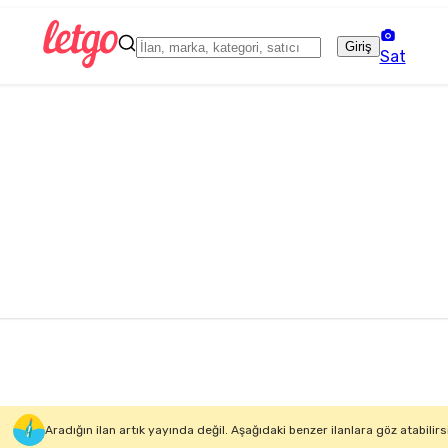
Giriş
Sat
Aradığın ilan artık yayında değil. Aşağıdaki benzer ilanlara göz atabilirs