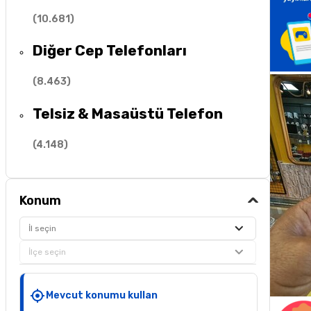
(
10.681
)
Diğer Cep Telefonları
(
8.463
)
Telsiz & Masaüstü Telefon
(
4.148
)
Konum
İl seçin
İlçe seçin
Mevcut konumu kullan