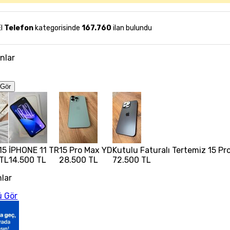
El
Telefon
kategorisinde
167.760
ilan bulundu
anlar
Gör
15
İPHONE 11 TR
15 Pro Max YD
Kutulu Faturalı Tertemiz 15 Pr
 TL
14.500 TL
28.500 TL
72.500 TL
nlar
 Gör