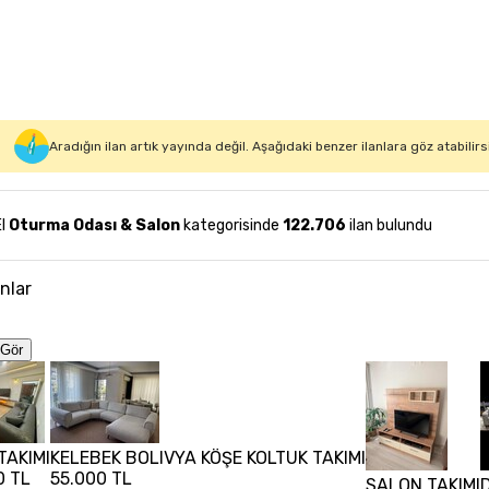
Aradığın ilan artık yayında değil. Aşağıdaki benzer ilanlara göz atabilirs
El
Oturma Odası & Salon
kategorisinde
122.706
ilan bulundu
anlar
Gör
TAKIMI
KELEBEK BOLIVYA KÖŞE KOLTUK TAKIMI
0 TL
55.000 TL
SALON TAKIMI
D