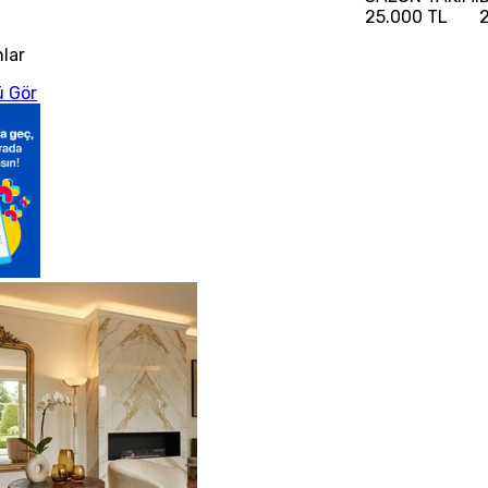
25.000 TL
nlar
 Gör