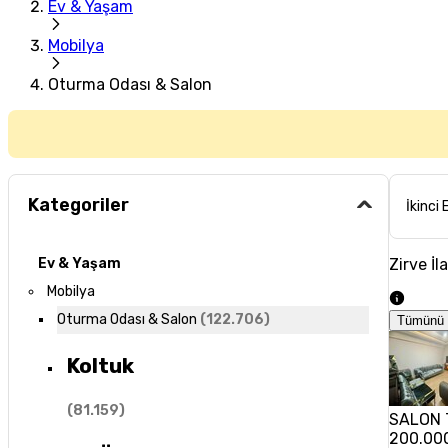
Ev & Yaşam
Mobilya
Oturma Odası & Salon
Kategoriler
İkinci 
Zirve İl
Ev & Yaşam
Mobilya
Oturma Odası & Salon
(
122.706
)
Tümünü 
Koltuk
(
81.159
)
SALON 
200.00