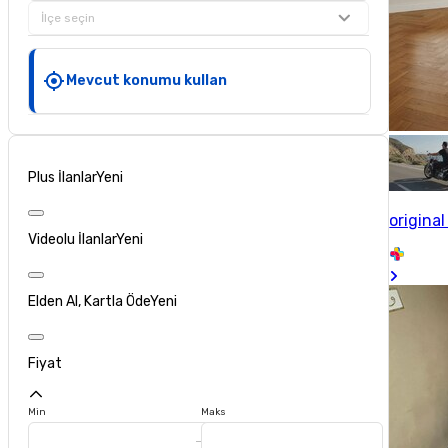
İlçe seçin
Mevcut konumu kullan
Plus İlanlar
Yeni
origina
Videolu İlanlar
Yeni
Elden Al, Kartla Öde
Yeni
Fiyat
Min
Maks