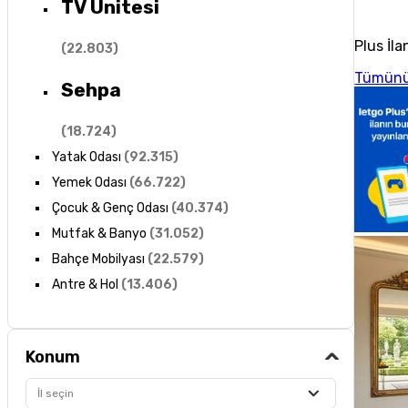
TV Ünitesi
Plus İla
(
22.803
)
Tümünü
Sehpa
(
18.724
)
Yatak Odası
(
92.315
)
Yemek Odası
(
66.722
)
Çocuk & Genç Odası
(
40.374
)
Mutfak & Banyo
(
31.052
)
Bahçe Mobilyası
(
22.579
)
Antre & Hol
(
13.406
)
Konum
İl seçin