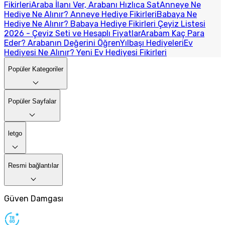
Fikirleri
Araba İlanı Ver, Arabanı Hızlıca Sat
Anneye Ne
Hediye Ne Alınır? Anneye Hediye Fikirleri
Babaya Ne
Hediye Ne Alınır? Babaya Hediye Fikirleri
Çeyiz Listesi
2026 - Çeyiz Seti ve Hesaplı Fiyatlar
Arabam Kaç Para
Eder? Arabanın Değerini Öğren
Yılbaşı Hediyeleri
Ev
Hediyesi Ne Alınır? Yeni Ev Hediyesi Fikirleri
Popüler Kategoriler
Popüler Sayfalar
letgo
Resmi bağlantılar
Güven Damgası