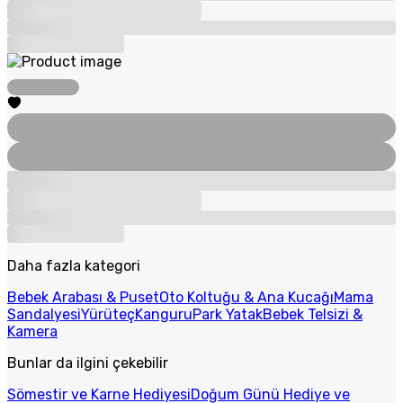
Daha fazla kategori
Bebek Arabası & Puset
Oto Koltuğu & Ana Kucağı
Mama
Sandalyesi
Yürüteç
Kanguru
Park Yatak
Bebek Telsizi &
Kamera
Bunlar da ilgini çekebilir
Sömestir ve Karne Hediyesi
Doğum Günü Hediye ve