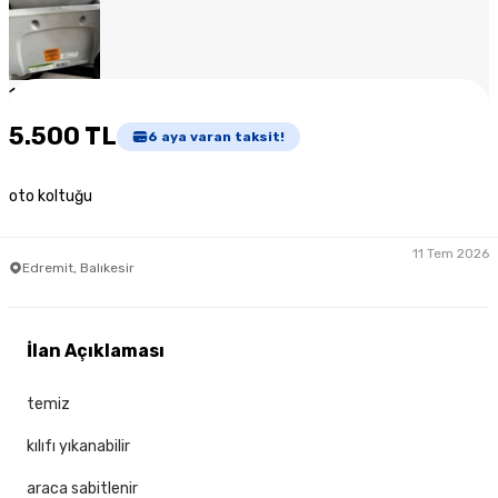
1
/
7
5.500 TL
6
aya varan taksit!
oto koltuğu
11 Tem 2026
Edremit, Balıkesir
İlan Açıklaması
temiz
kılıfı yıkanabilir
araca sabitlenir