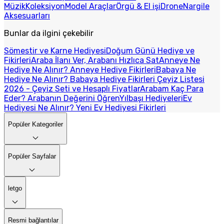
Müzik
Koleksiyon
Model Araçlar
Örgü & El işi
Drone
Nargile
Aksesuarları
Bunlar da ilgini çekebilir
Sömestir ve Karne Hediyesi
Doğum Günü Hediye ve
Fikirleri
Araba İlanı Ver, Arabanı Hızlıca Sat
Anneye Ne
Hediye Ne Alınır? Anneye Hediye Fikirleri
Babaya Ne
Hediye Ne Alınır? Babaya Hediye Fikirleri
Çeyiz Listesi
2026 - Çeyiz Seti ve Hesaplı Fiyatlar
Arabam Kaç Para
Eder? Arabanın Değerini Öğren
Yılbaşı Hediyeleri
Ev
Hediyesi Ne Alınır? Yeni Ev Hediyesi Fikirleri
Popüler Kategoriler
Popüler Sayfalar
letgo
Resmi bağlantılar