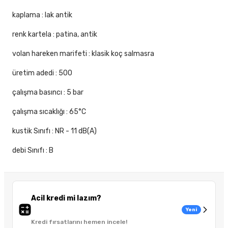
kaplama : lak antik
renk kartela : patina, antik
volan hareken marifeti : klasik koç salmasra
üretim adedi : 500
çalışma basıncı : 5 bar
çalışma sıcaklığı : 65°C
kustik Sınıfı : NR - 11 dB(A)
debi Sınıfı : B
Acil kredi mi lazım?
Yeni
Kredi fırsatlarını hemen incele!