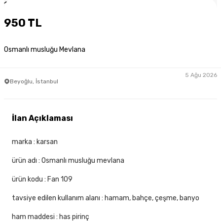
1
/
3
950 TL
Osmanlı musluğu Mevlana
5 Ağu 2026
Beyoğlu, İstanbul
İlan Açıklaması
marka : karsan
ürün adı : Osmanlı musluğu mevlana
ürün kodu : Fan 109
tavsiye edilen kullanım alanı : hamam, bahçe, çeşme, banyo
ham maddesi : has pirinç