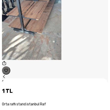
1
/
1
1 TL
Orta raflı stand istanbul Raf