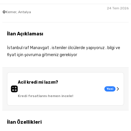
24 Tem 2026
Kemer, Antalya
İlan Açıklaması
İstanbul raf Manavgat . isteniler ölcülerde yapıyoruz . bilgi ve
fiyat için şovruma gitmeniz gerekiyor
Acil kredi mi lazım?
Yeni
Kredi fırsatlarını hemen incele!
İlan Özellikleri