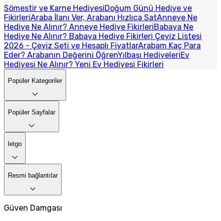
Sömestir ve Karne Hediyesi
Doğum Günü Hediye ve
Fikirleri
Araba İlanı Ver, Arabanı Hızlıca Sat
Anneye Ne
Hediye Ne Alınır? Anneye Hediye Fikirleri
Babaya Ne
Hediye Ne Alınır? Babaya Hediye Fikirleri
Çeyiz Listesi
2026 - Çeyiz Seti ve Hesaplı Fiyatlar
Arabam Kaç Para
Eder? Arabanın Değerini Öğren
Yılbaşı Hediyeleri
Ev
Hediyesi Ne Alınır? Yeni Ev Hediyesi Fikirleri
Popüler Kategoriler
Popüler Sayfalar
letgo
Resmi bağlantılar
Güven Damgası