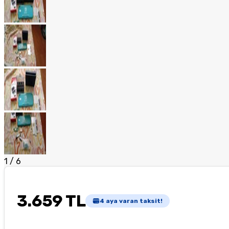
1
/
6
3.659 TL
4
aya varan taksit!