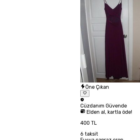
Öne Çıkan
Cüzdanım
Güvende
Elden al, kartla öde!
400 TL
6
taksit
Fuşya çapraz crop