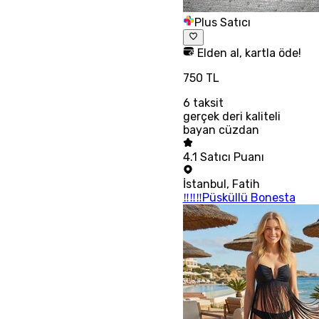
Plus Satıcı
Elden al, kartla öde!
750 TL
6
taksit
gerçek deri kaliteli
bayan cüzdan
4.1
Satıcı Puanı
İstanbul
,
Fatih
‼‼‼Püsküllü Bonesta