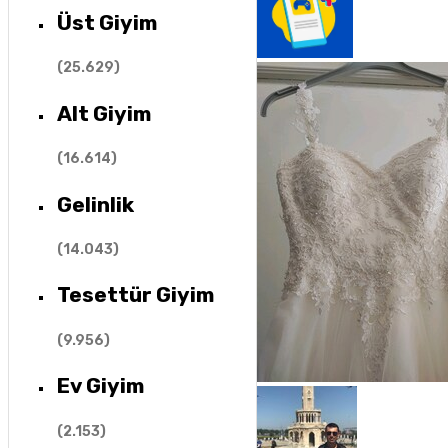
Üst Giyim
(
25.629
)
Alt Giyim
(
16.614
)
Gelinlik
(
14.043
)
Tesettür Giyim
(
9.956
)
Ev Giyim
(
2.153
)