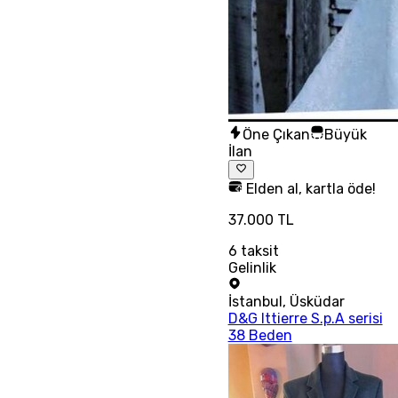
Öne Çıkan
Büyük
İlan
Elden al, kartla öde!
37.000 TL
6
taksit
Gelinlik
İstanbul
,
Üsküdar
D&G Ittierre S.p.A serisi
38 Beden