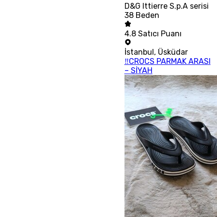
D&G Ittierre S.p.A serisi
38 Beden
4.8
Satıcı Puanı
İstanbul
,
Üsküdar
‼CROCS PARMAK ARASI
– SİYAH