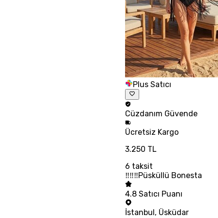
Plus Satıcı
Cüzdanım
Güvende
Ücretsiz
Kargo
3.250 TL
6
taksit
‼‼‼Püsküllü Bonesta
4.8
Satıcı Puanı
İstanbul
,
Üsküdar