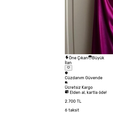
Öne Çıkan
Büyük
İlan
Cüzdanım
Güvende
Ücretsiz
Kargo
Elden al, kartla öde!
2.700 TL
6
taksit