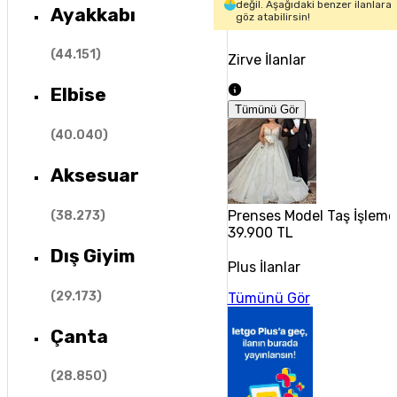
değil. Aşağıdaki benzer ilanlara
Ayakkabı
göz atabilirsin!
(
44.151
)
Zirve İlanlar
Elbise
Tümünü Gör
(
40.040
)
Aksesuar
Prenses Model Taş İşlemeli
(
38.273
)
39.900 TL
Dış Giyim
Plus İlanlar
(
29.173
)
Tümünü Gör
Çanta
(
28.850
)