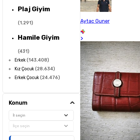
Plaj Giyim
Aytac Guner
(
1.291
)
Hamile Giyim
(
431
)
Erkek
(
143.408
)
Kız Çocuk
(
28.634
)
Erkek Çocuk
(
24.476
)
Konum
İl seçin
İlçe seçin