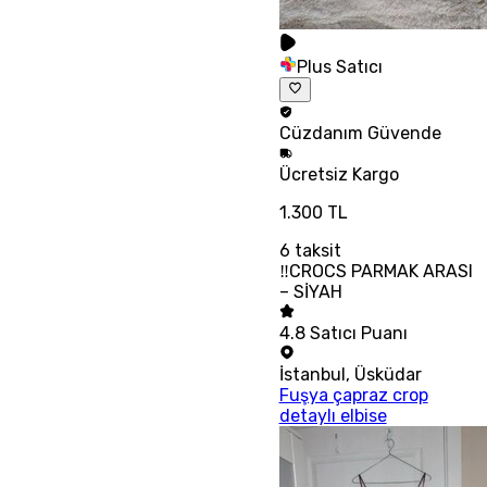
Plus Satıcı
Cüzdanım
Güvende
Ücretsiz
Kargo
1.300 TL
6
taksit
‼CROCS PARMAK ARASI
– SİYAH
4.8
Satıcı Puanı
İstanbul
,
Üsküdar
Fuşya çapraz crop
detaylı elbise