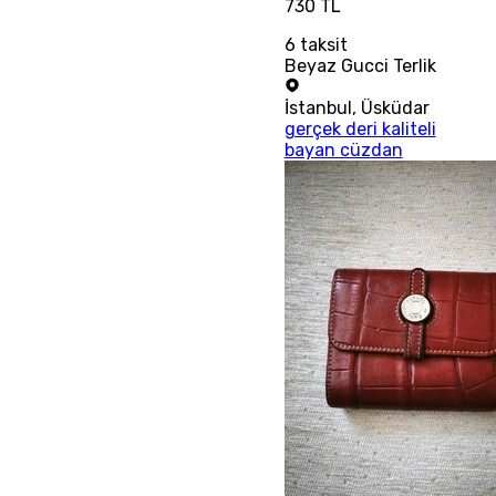
730 TL
6
taksit
Beyaz Gucci Terlik
İstanbul
,
Üsküdar
gerçek deri kaliteli
bayan cüzdan