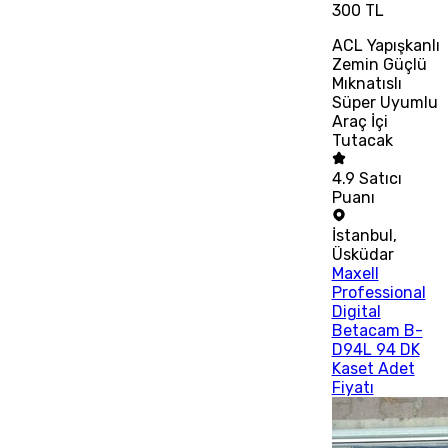
300 TL
ACL Yapışkanlı
Zemin Güçlü
Mıknatıslı
Süper Uyumlu
Araç İçi
Tutacak
4.9
Satıcı
Puanı
İstanbul
,
Üsküdar
Maxell
Professional
Digital
Betacam B-
D94L 94 DK
Kaset Adet
Fiyatı