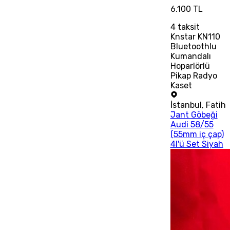
6.100 TL
4
taksit
Knstar KN110
Bluetoothlu
Kumandalı
Hoparlörlü
Pikap Radyo
Kaset
İstanbul
,
Fatih
Jant Göbeği
Audi 58/55
(55mm iç çap)
4l'ü Set Siyah