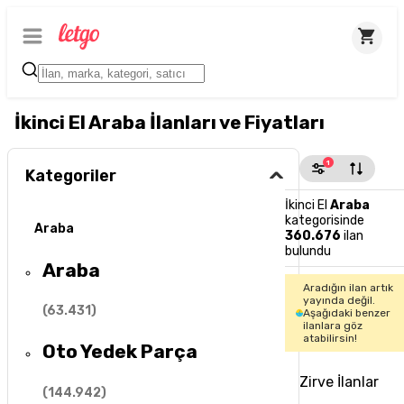
İkinci El Araba İlanları ve Fiyatları
1
Kategoriler
İkinci El
Araba
kategorisinde
Araba
360.676
ilan
bulundu
Araba
Aradığın ilan artık
yayında değil.
(
63.431
)
Aşağıdaki benzer
ilanlara göz
atabilirsin!
Oto Yedek Parça
Zirve İlanlar
(
144.942
)