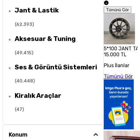
Jant & Lastik
Tümünü Gör
(
62.393
)
Aksesuar & Tuning
5*100 JANT TA
(
49.415
)
15.000 TL
Plus İlanlar
Ses & Görüntü Sistemleri
Tümünü Gör
(
40.448
)
Kiralık Araçlar
(
47
)
Konum