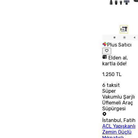
Plus Satıcı
Elden al,
kartla öde!
1.250 TL
6
taksit
Süper
Vakumlu Şarjlı
Üflemeli Araç
Süpürgesi
İstanbul
,
Fatih
ACL Yapışkanlı
Zemin Güçlü
Mıknatıslı