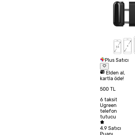
Plus Satıcı
Elden al,
kartla öde!
500 TL
6
taksit
Ugreen
telefon
tutucu
4.9
Satıcı
Puanı